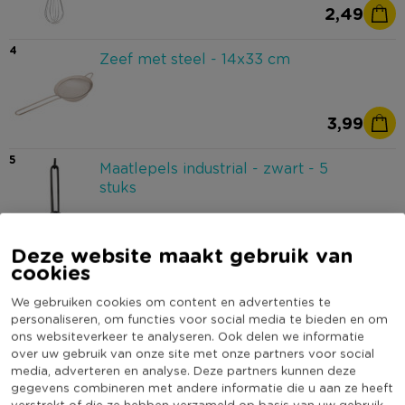
2,49
4
Zeef met steel - 14x33 cm
3,99
5
Maatlepels industrial - zwart - 5
stuks
5,99
Deze website maakt gebruik van
cookies
6
Vijzel graniet - zwart - ø12.5x7.5 cm
We gebruiken cookies om content en advertenties te
personaliseren, om functies voor social media te bieden en om
ons websiteverkeer te analyseren. Ook delen we informatie
19,99
over uw gebruik van onze site met onze partners voor social
media, adverteren en analyse. Deze partners kunnen deze
7
Pijnboompitten - 40g
gegevens combineren met andere informatie die u aan ze heeft
verstrekt of die ze hebben verzameld op basis van uw gebruik