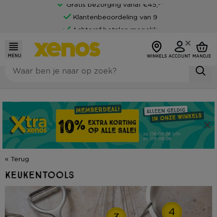
Gratis bezorging vanaf €45,-*
Klantenbeoordeling van 9
Achteraf betalen mogelijk
MENU
WINKELS
ACCOUNT
MANDJE
« Terug
Keukentools
4
3