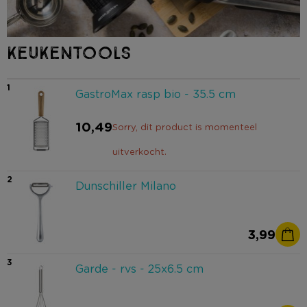
KEUKENTOOLS
1
GastroMax rasp bio - 35.5 cm
10,49
Sorry, dit product is momenteel
uitverkocht.
2
Dunschiller Milano
3,99
3
Garde - rvs - 25x6.5 cm