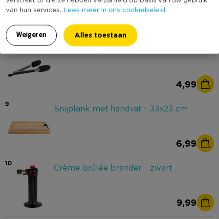
Lees meer in ons cookiebeleid.
van hun services.
1,99
Alles toestaan
Weigeren
8
Serveertang - siliconen - 23 cm
4,99
9
Snijplank met handvat - 33x23 cm
6,99
10
Crème brûlée brander - zwart
9,99