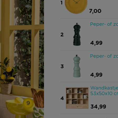
1
7,00
Peper- of z
2
4,99
Peper- of z
3
4,99
Wandkastje 
53x50x10 
4
9
34,99