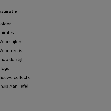
nspiratie
older
uimtes
oonstijlen
Woontrends
hop de stijl
logs
ieuwe collectie
huis Aan Tafel