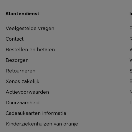
Klantendienst
I
Veelgestelde vragen
F
Contact
R
Bestellen en betalen
W
Bezorgen
Retourneren
S
Xenos zakelijk
B
Actievoorwaarden
N
Duurzaamheid
T
Cadeaukaarten informatie
Kinderziekenhuizen van oranje