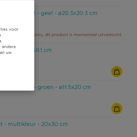
chaal op voet - geel - ø20.3x20.3 cm
ties voor
Sorry, dit product is momenteel uitverkocht.
e
a,
t andere
in - wit - ø18x9.1 cm
van uw
i pot peper - groen - ø11.5x20 cm
st - multikleur - 20x30 cm