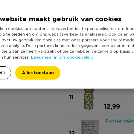
Decoratie s
website maakt gebruik van cookies
9
ken cookies om content en advertenties te personaliseren, om func
7,50
dia te bieden en om ons websiteverkeer te analyseren. Ook delen w
e over uw gebruik van onze site met onze partners voor social medi
n en analyse. Deze partners kunnen deze gegevens combineren me
Vergiet kle
e die u aan ze heeft verstrekt of die ze hebben verzameld op basis 
Lees meer in ons cookiebeleid.
an hun services.
10
9,99
Alles toestaan
ren
Keukengere
11
12,99
Poster tek
12