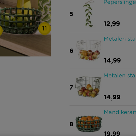
Peperslinge
5
12,99
11
Metalen sta
6
14,99
Metalen sta
7
14,99
Mand kerami
8
19,99