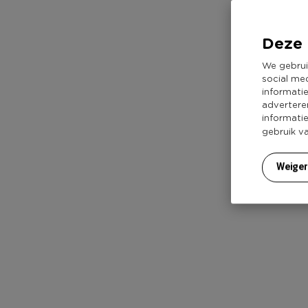
Deze 
We gebrui
social me
informati
advertere
informati
gebruik v
Weige