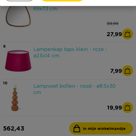
Spiegel organic driehoek - bruin -
69x73 cm
39,99
27,99
9
Lampenkap taps klein - roze -
ø23x14 cm
7,99
10
Lampvoet bollen - rood - ø8.5x30
cm
19,99
562,43
in mijn winkelmandje