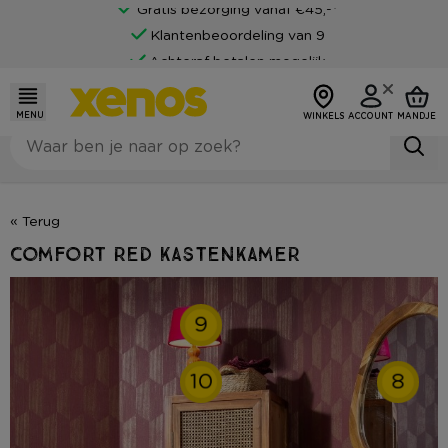
Gratis bezorging vanaf €45,-*
Klantenbeoordeling van 9
Achteraf betalen mogelijk
MENU
WINKELS
ACCOUNT
MANDJE
« Terug
Comfort red kastenkamer
9
10
8