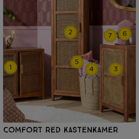
2
6
7
5
1
4
3
COMFORT RED KASTENKAMER