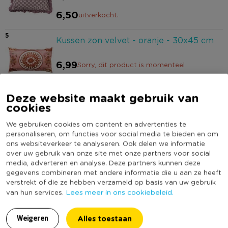
6,50
uitverkocht.
5
Kussen zon velvet - oranje - 30x45 cm
6,99
Sorry, dit product is momenteel
uitverkocht.
Deze website maakt gebruik van
6
cookies
Display ketting - roze
We gebruiken cookies om content en advertenties te
personaliseren, om functies voor social media te bieden en om
7,99
ons websiteverkeer te analyseren. Ook delen we informatie
over uw gebruik van onze site met onze partners voor social
media, adverteren en analyse. Deze partners kunnen deze
7
Sieradenrek - roze - 14.5x14.5x7 cm
gegevens combineren met andere informatie die u aan ze heeft
verstrekt of die ze hebben verzameld op basis van uw gebruik
Lees meer in ons cookiebeleid.
van hun services.
6,99
Alles toestaan
Weigeren
8