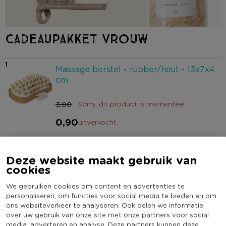
CADEAUPAKKET VROUW
1
Massage borstel - rubber/hout - 13x7x4
cm
3,00
Sorry, dit product is momenteel
0,90
uitverkocht.
2
Badrek bamboe - 70x23 cm
Deze website maakt gebruik van
cookies
24,99
We gebruiken cookies om content en advertenties te
personaliseren, om functies voor social media te bieden en om
3
ons websiteverkeer te analyseren. Ook delen we informatie
Scrub handschoen - naturel - 17.5x21
over uw gebruik van onze site met onze partners voor social
cm
media, adverteren en analyse. Deze partners kunnen deze