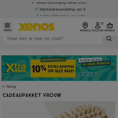
Gratis bezorging vanaf €45,-*
Klantenbeoordeling van 9
Achteraf betalen mogelijk
MENU
WINKELS
ACCOUNT
MANDJE
« Terug
Cadeaupakket vrouw