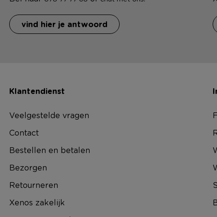
vind hier je antwoord
Klantendienst
I
Veelgestelde vragen
F
Contact
R
Bestellen en betalen
W
Bezorgen
Retourneren
S
Xenos zakelijk
B