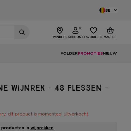
BE
WINKELS
ACCOUNT
FAVORIETEN
MANDJE
FOLDER
PROMOTIES
NIEUW
ne wijnrek - 48 flessen -
rry, dit product is momenteel uitverkocht.
le producten in
wijnrekken
.