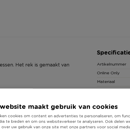
Specificati
Artikelnummer
lessen. Het rek is gemaakt van
Online Only
Materiaal
Productbreedte
Producthoogte 
website maakt gebruik van cookies
Kleur
ken cookies om content en advertenties te personaliseren, om func
Productlengte (
dia te bieden en om ons websiteverkeer te analyseren. Ook delen w
Merk
e over uw gebruik van onze site met onze partners voor social medi