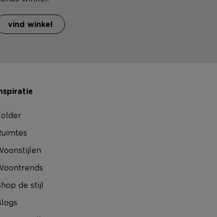
vind winkel
nspiratie
older
uimtes
oonstijlen
Woontrends
hop de stijl
logs