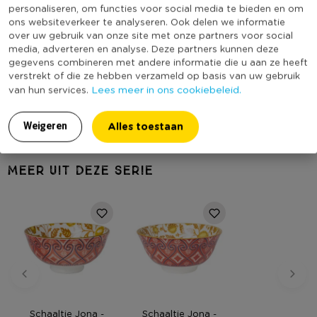
personaliseren, om functies voor social media te bieden en om
Print
Figuren
ons websiteverkeer te analyseren. Ook delen we informatie
Vorm
Rond
over uw gebruik van onze site met onze partners voor social
media, adverteren en analyse. Deze partners kunnen deze
Met print
Ja
gegevens combineren met andere informatie die u aan ze heeft
Vaatwasmachine bestendig
Ja
verstrekt of die ze hebben verzameld op basis van uw gebruik
Lees meer in ons cookiebeleid.
van hun services.
(Nog) geen score
Duurzaamheidsscore
bekend
Alles toestaan
Weigeren
MEER UIT DEZE SERIE
Schaaltje Jona -
Schaaltje Jona -