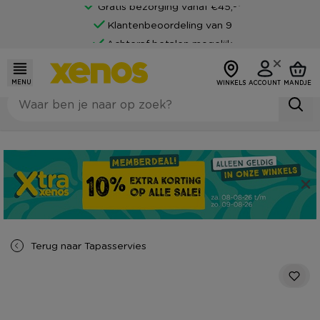
Gratis bezorging vanaf €45,-*
Klantenbeoordeling van 9
Achteraf betalen mogelijk
MENU
WINKELS
ACCOUNT
MANDJE
Terug naar
Tapasservies