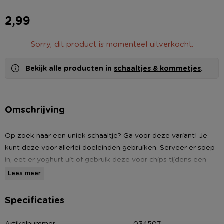
2,99
Sorry, dit product is momenteel uitverkocht.
Bekijk alle producten in
schaaltjes & kommetjes
.
Omschrijving
Op zoek naar een uniek schaaltje? Ga voor deze variant! Je
kunt deze voor allerlei doeleinden gebruiken. Serveer er soep
in, eet er yoghurt uit of gebruik deze voor chips tijdens een
feestje. Combineer met de andere schalen en bordjes uit deze
Lees meer
serie om er een mooi geheel van te maken. Het schaaltje is
niet perfect rond wat het een speelse uitstraling geeft. De
Specificaties
diameter van dit exemplaar is 15 cm en de schaal is gemaakt
van porselein.
Artikelnummer
034507