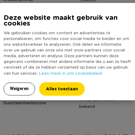
Online Only
Nee
* Schaaltje Havana
Deze website maakt gebruik van
Materiaal
Porselein
* Diameter: 15 cm
cookies
* Kleur: blauwgrijs
Diameter (cm)
15
We gebruiken cookies om content en advertenties te
* Gemaakt van porselein
Producthoogte (cm)
7
personaliseren, om functies voor social media te bieden en om
* Vaatwasmachine én magnetron bestendig
ons websiteverkeer te analyseren. Ook delen we informatie
Kleur
Blauw
over uw gebruik van onze site met onze partners voor social
Minimale bestelhoeveelheid
3
media, adverteren en analyse. Deze partners kunnen deze
gegevens combineren met andere informatie die u aan ze heeft
Vorm
Rond
verstrekt of die ze hebben verzameld op basis van uw gebruik
Met print
Nee
Lees meer in ons cookiebeleid.
van hun services.
Vaatwasmachine bestendig
Ja
Alles toestaan
Weigeren
Geschikt voor magnetron
Ja
(Nog) geen score
Duurzaamheidsscore
bekend