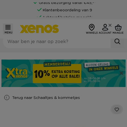
Gratis bezorging vanaf €45,-*
Klantenbeoordeling van 9
Achteraf betalen mogelijk
MENU
WINKELS
ACCOUNT
MANDJE
Terug naar
Schaaltjes & kommetjes