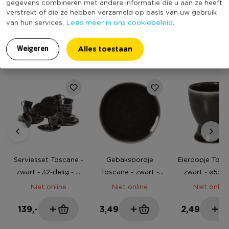
gegevens combineren met andere informatie die u aan ze heeft
verstrekt of die ze hebben verzameld op basis van uw gebruik
Duurzaamheidsscore
Lees meer in ons cookiebeleid.
van hun services.
Alles toestaan
Weigeren
MEER UIT DEZE SERIE
Serviesset Toscane -
Gebaksbordje
Eierdopje Tosc
zwart - 32-delig - 8
Toscane - zwart -
zwart - ø5x6
persoons
ø15.5 cm
Niet online
Niet online
Niet online
139,-
3,49
2,49