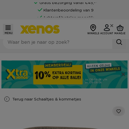
Gratis bezorging vanaf €45,-*
Klantenbeoordeling van 9
Achteraf betalen mogelijk
MENU
WINKELS
ACCOUNT
MANDJE
Terug naar
Schaaltjes & kommetjes