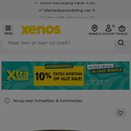
Gratis bezorging vanaf €45,-*
Klantenbeoordeling van 9
Achteraf betalen mogelijk
MENU
WINKELS
ACCOUNT
MANDJE
Terug naar
Schaaltjes & kommetjes