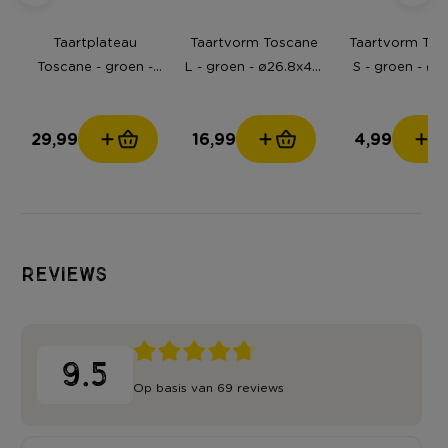
Taartplateau
Taartvorm Toscane
Taartvorm Tos
Toscane - groen -
L - groen - ø26.8x4.5
S - groen - ø12
ø30x8 cm
cm
cm
29,99
16,99
4,99
Reviews
9.5
Op basis van 69 reviews