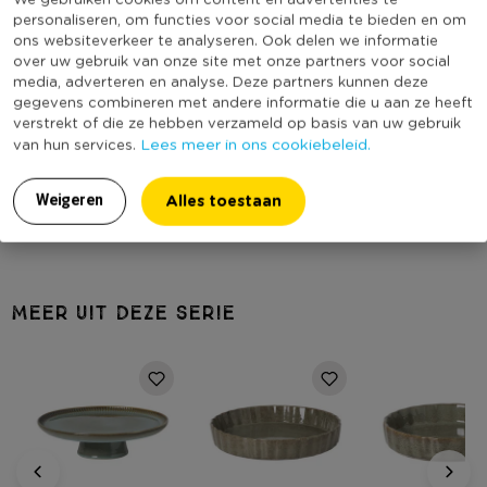
aardewerk items. Het glazuur reageert op de chemische
personaliseren, om functies voor social media te bieden en om
Kleur
Groen
ons websiteverkeer te analyseren. Ook delen we informatie
samenstelling van het materiaal en de omgeving tijdens het
over uw gebruik van onze site met onze partners voor social
Print
Effen
bakproces, waardoor elk item een unieke afwerking krijgt.
media, adverteren en analyse. Deze partners kunnen deze
Serie
Toscane
gegevens combineren met andere informatie die u aan ze heeft
Tip:
Mix en match met de andere kleuren en items uit de
verstrekt of die ze hebben verzameld op basis van uw gebruik
Met print
Nee
Lees meer in ons cookiebeleid.
van hun services.
Toscane collectie
voor mooie combinaties op tafel.
Vaatwasmachine bestendig
Ja
Geschikt voor magnetron
Ja
Alles toestaan
Weigeren
Duurzaamheidsscore
MEER UIT DEZE SERIE