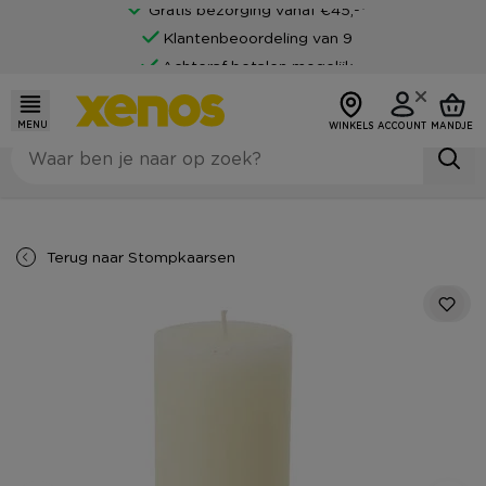
Gratis bezorging vanaf €45,-*
Klantenbeoordeling van 9
Achteraf betalen mogelijk
MENU
WINKELS
ACCOUNT
MANDJE
Terug naar
Stompkaarsen