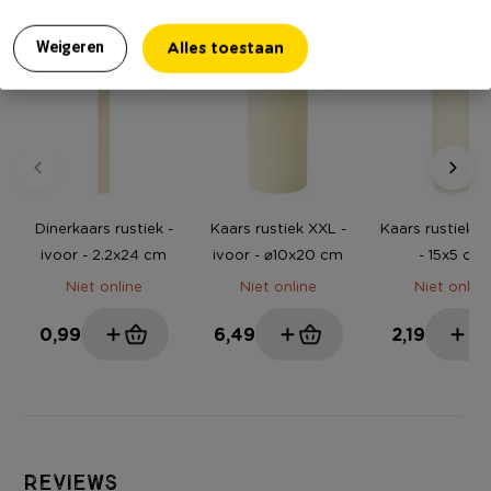
MEER UIT DEZE SERIE
Alles toestaan
Weigeren
Dinerkaars rustiek -
Kaars rustiek XXL -
Kaars rustiek - 
ivoor - 2.2x24 cm
ivoor - ⌀10x20 cm
- 15x5 cm
Niet online
Niet online
Niet online
0,99
6,49
2,19
Reviews