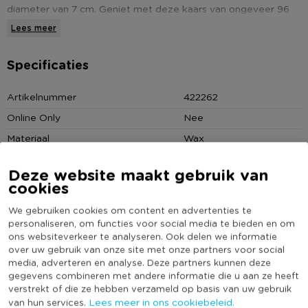
diameter van 7 cm. Geniet met deze kaars van ongeveer 96
branduren.
Lees meer
De rustieke kaarsencollectie van Xenos bestaat uit een
Specificaties
heleboel soorten kaarsen. Leuk om kaarsen in verschillende
kleuren en formaten met elkaar te combineren. Op een
Artikelnummer
422262
kaarsenplateau of schaal bijvoorbeeld. Wat sierzand, schelpen
Online Only
Nee
of steentjes erbij. En voilà, je hebt een super toffe eyecatcher
Materiaal
Wax
in je interieur.
Diameter (cm)
7
Deze website maakt gebruik van
• Rustieke kaars
Producthoogte (cm)
18
cookies
• Verkrijgbaar in diverse kleuren en formaten.
Kleur
Wit
We gebruiken cookies om content en advertenties te
Aantal branduren
96
personaliseren, om functies voor social media te bieden en om
ons websiteverkeer te analyseren. Ook delen we informatie
(Nog) geen score
Duurzaamheidsscore
over uw gebruik van onze site met onze partners voor social
bekend
media, adverteren en analyse. Deze partners kunnen deze
gegevens combineren met andere informatie die u aan ze heeft
verstrekt of die ze hebben verzameld op basis van uw gebruik
Lees meer in ons cookiebeleid.
van hun services.