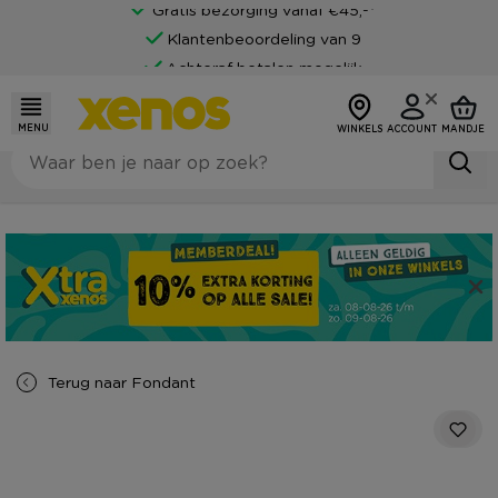
Gratis bezorging vanaf €45,-*
Klantenbeoordeling van 9
Achteraf betalen mogelijk
MENU
WINKELS
ACCOUNT
MANDJE
Terug naar
Fondant