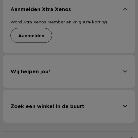
Koolhydraten 82 g
waarvan suikers 60 g
Aanmelden Xtra Xenos
Eiwitten 0 g
Word Xtra Xenos Member en krijg 10% korting
Zout 0,03 g
aanmelden
Thuisbakspecialist, Industrieweg 5, 3295 KX ’s Gravendeel
Wij helpen jou!
Zoek een winkel in de buurt