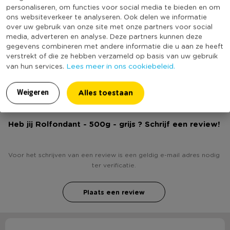
personaliseren, om functies voor social media te bieden en om
* Rolfondant
Online Only
Nee
ons websiteverkeer te analyseren. Ook delen we informatie
over uw gebruik van onze site met onze partners voor social
Kleur
Grijs
* Grijs van kleur
media, adverteren en analyse. Deze partners kunnen deze
Minimale bestelhoeveelheid
3
gegevens combineren met andere informatie die u aan ze heeft
* Inhoud 500 gram
verstrekt of die ze hebben verzameld op basis van uw gebruik
(Nog) geen score
Lees meer in ons cookiebeleid.
van hun services.
Duurzaamheidsscore
bekend
Alles toestaan
Weigeren
Ingrediënten: suiker, zetmeel, glucosestroop, palmvet,
dextrose, stabilisator (E422), emulgatoren (E473, E472c),
Heb jij Rolfondant - 500g - grijs ? Schrijf een review!
verdikkingsmiddel (E415), zuurteregelaar (E270), aroma,
kleurstof (E153), conserveermiddel (E202).
Voor het schrijven van een review is een geldig e-mail adres nodig
Allergenen: kan sporen van noten en sulfiet bevatten.
ter verificatie.
Gemiddelde voedingswaarde per 100g
Plaats een review
Energie 1722 kJ / 408 kcal
Vetten 9 g
waarvan verzadigde vetzuren 8 g