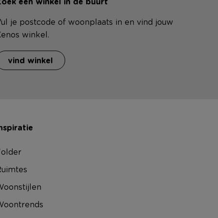
oek een winkel in de buurt
ul je postcode of woonplaats in en vind jouw
enos winkel.
vind winkel
nspiratie
older
uimtes
oonstijlen
Woontrends