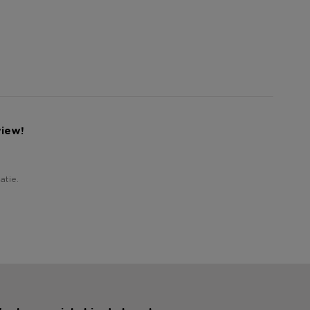
view!
atie.