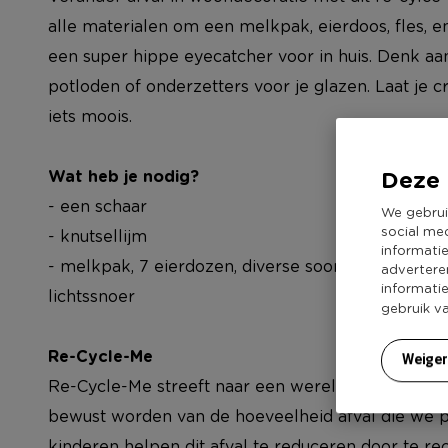
alle materialen om een melkpak, eierdoos, fles, 
een super hippe eyecatcher voor in huis. Denk aa
potloden of onderzetters voor je glazen. Laat je cr
iets moois.
Deze 
Wat heb je nodig?
- een schaar
We gebrui
social me
- knutsellijm
informati
- melkpak, 7 eierdozen, diverse soorten blikken, 1 
advertere
informati
lichtssnoer
gebruik v
Re-Cycle-Me
Weige
Re-Cycle-Me streeft naar een wereld waarin kind
bewust worden van de hoeveelheid afval die we 
kinderen helpen dit afval te reduceren door te rec