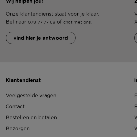
Wij helpen jou!
Z
Onze klantendienst staat voor je klaar.
V
Bel naar
of
.
X
078-77 77 68
chat met ons
vind hier je antwoord
Klantendienst
I
Veelgestelde vragen
F
Contact
R
Bestellen en betalen
W
Bezorgen