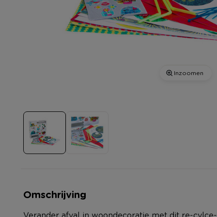
Inzoomen
Omschrijving
Verander afval in woondecoratie met dit re-cylce-