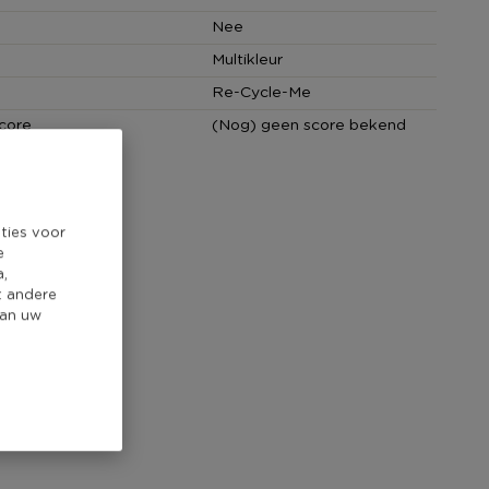
Nee
Multikleur
Re-Cycle-Me
core
(Nog) geen score bekend
ties voor
e
a,
t andere
van uw