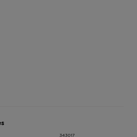
es
343017