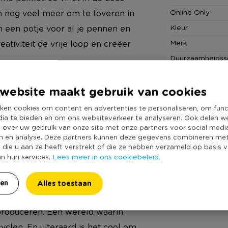
Online Only
en nog veel meer om te toveren in
Kleur
n een potje voor al je pennen en
Merk
eativiteit de vrije loop en creëer
Duurzaamheidss
website maakt gebruik van cookies
ken cookies om content en advertenties te personaliseren, om func
dia te bieden en om ons websiteverkeer te analyseren. Ook delen w
e over uw gebruik van onze site met onze partners voor social medi
verfblik van 2.5L, 3 grote flessen,
n en analyse. Deze partners kunnen deze gegevens combineren me
e die u aan ze heeft verstrekt of die ze hebben verzameld op basis 
Lees meer in ons cookiebeleid.
an hun services.
Alles toestaan
ren
eren & hun ouders zich meer
produceren. Een wereld waarin
yclen. En uiteraard is het cool om