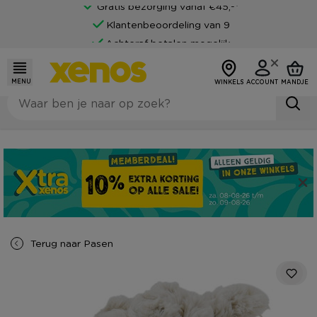
Gratis bezorging vanaf €45,-*
Klantenbeoordeling van 9
Achteraf betalen mogelijk
MENU
WINKELS
ACCOUNT
MANDJE
Terug naar
Pasen