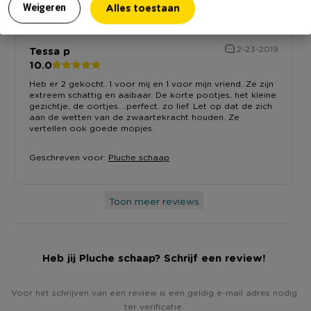
Alles toestaan
Weigeren
Tessa p
2-23-2019
10.0
Heb er 2 gekocht. 1 voor mij en 1 voor mijn vriend. Ze zijn
extreem schattig en aaibaar. De korte pootjes, het kleine
gezichtje, de oortjes....perfect. zo lief. Let op dat de zich
aan de wetten van de zwaartekracht houden. Ze
vertellen ook goede mopjes.
Geschreven voor:
Pluche schaap
Toon meer reviews
Heb jij Pluche schaap? Schrijf een review!
Voor het schrijven van een review is een geldig e-mail adres nodig
ter verificatie.