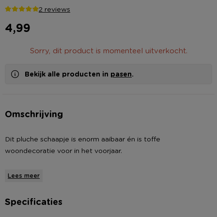
2 reviews
4,99
Sorry, dit product is momenteel uitverkocht.
Bekijk alle producten in
pasen
.
Omschrijving
Dit pluche schaapje is enorm aaibaar én is toffe
woondecoratie voor in het voorjaar.
* Pluche schaap
Lees meer
* Heerlijk zacht en aaibaar
* Afmeting: 18x16x22 cm
Specificaties