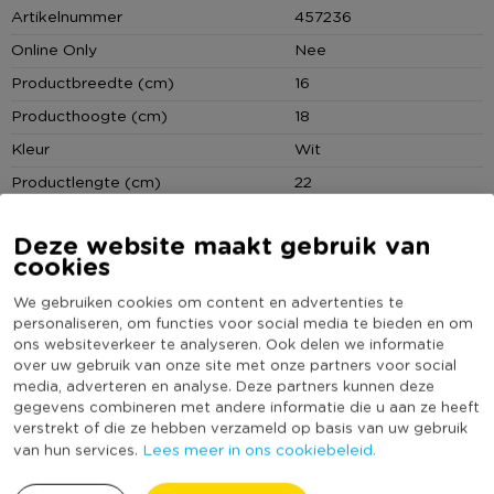
Artikelnummer
457236
Online Only
Nee
Productbreedte (cm)
16
Producthoogte (cm)
18
Kleur
Wit
Productlengte (cm)
22
(Nog) geen score
Duurzaamheidsscore
Deze website maakt gebruik van
bekend
cookies
We gebruiken cookies om content en advertenties te
personaliseren, om functies voor social media te bieden en om
ons websiteverkeer te analyseren. Ook delen we informatie
Reviews
over uw gebruik van onze site met onze partners voor social
media, adverteren en analyse. Deze partners kunnen deze
gegevens combineren met andere informatie die u aan ze heeft
verstrekt of die ze hebben verzameld op basis van uw gebruik
Lees meer in ons cookiebeleid.
van hun services.
10.0
Op basis van 2 reviews