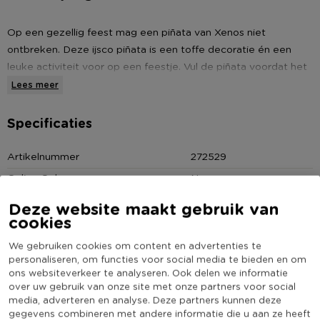
Op een gezellig feest mag een piñata van Xenos niet
ontbreken. Deze ijsco piñata is een toffe decoratie én een
leuke activiteit voor op een feestje. Vul de piñata voordat het
feestje begint met allerlei lekkere snoepjes of kleine
Lees meer
cadeautjes. Dan is het aan de jarige om met peciale piñata
stok tegen het ijsje te slaan totdat de snoepjes/cadeautjes
Specificaties
eruit vallen. Natuurlijk is een beetje hulp van
vriendjes/vriendinnetjes niet verboden. Dat wordt lachen!
Artikelnummer
272529
Online Only
Nee
Xenos heeft een heleboel verschillende soorten piñata's.
Diameter (cm)
21
Eigenlijk zit er voor iedere feestgelegenheid wel een geschikt
Deze website maakt gebruik van
cookies
exemplaar bij. Van de traditionele piñata ezel tot een piñata
Producthoogte (cm)
50
bruidspaar voor een trouwerij. Bekijk ze allemaal online op
Kleur
Multikleur
We gebruiken cookies om content en advertenties te
Xenos.nl.
personaliseren, om functies voor social media te bieden en om
(Nog) geen score
Duurzaamheidsscore
ons websiteverkeer te analyseren. Ook delen we informatie
bekend
over uw gebruik van onze site met onze partners voor social
* Piñata ijsco
media, adverteren en analyse. Deze partners kunnen deze
* Hoogte: 50 cm
gegevens combineren met andere informatie die u aan ze heeft