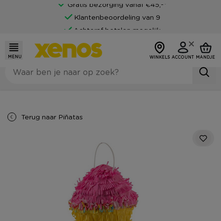
Gratis bezorging vanaf €45,-*
Klantenbeoordeling van 9
Achteraf betalen mogelijk
MENU
WINKELS
ACCOUNT
MANDJE
Terug naar
Piñatas