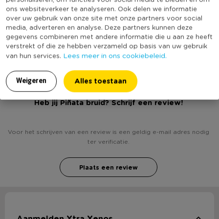
ons websiteverkeer te analyseren. Ook delen we informatie
Kleur
Wit
over uw gebruik van onze site met onze partners voor social
media, adverteren en analyse. Deze partners kunnen deze
Productlengte (cm)
20
gegevens combineren met andere informatie die u aan ze heeft
(Nog) geen score
verstrekt of die ze hebben verzameld op basis van uw gebruik
Duurzaamheidsscore
bekend
Lees meer in ons cookiebeleid.
van hun services.
Alles toestaan
Weigeren
Heb jij Piñata bruid? Schrijf een review!
Voor het schrijven van een review is een geldig e-mail adres nodig
ter verificatie.
Plaats een review
Aanmelden Xtra Xenos