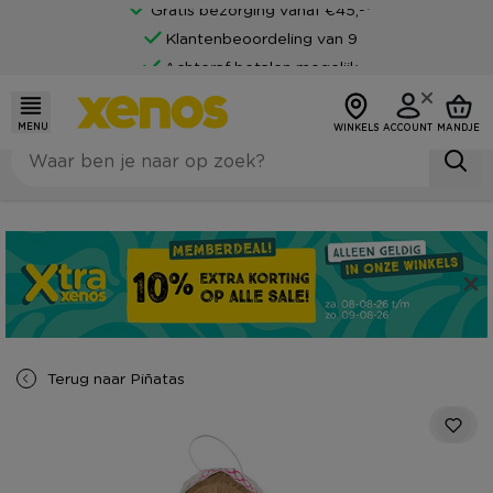
Gratis bezorging vanaf €45,-*
Klantenbeoordeling van 9
Achteraf betalen mogelijk
MENU
WINKELS
ACCOUNT
MANDJE
Terug naar
Piñatas