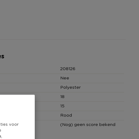
es
208126
Nee
Polyester
 (cm)
18
(cm)
15
Rood
ties voor
core
(Nog) geen score bekend
e
a,