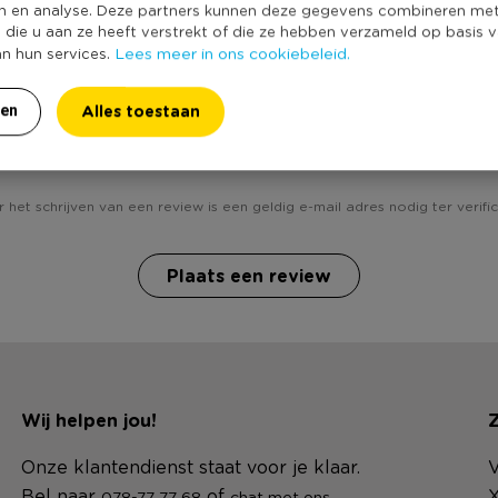
n en analyse. Deze partners kunnen deze gegevens combineren me
e die u aan ze heeft verstrekt of die ze hebben verzameld op basis 
Lees meer in ons cookiebeleid.
an hun services.
Alles toestaan
ren
Heb jij Patch - roos - 18x15 cm? Schrijf een review!
 het schrijven van een review is een geldig e-mail adres nodig ter verific
Plaats een review
Wij helpen jou!
Z
Onze klantendienst staat voor je klaar.
V
Bel naar
of
.
X
078-77 77 68
chat met ons