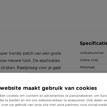
Specificati
Artikelnummer
super trendy patch van een grote
Online Only
isse nieuwe look. De applicaties
Materiaal
strijken. Raadpleeg voor je gaat
Productbreedte
Producthoogte 
website maakt gebruik van cookies
Kleur
ken cookies om content en advertenties te personaliseren, om func
Duurzaamheidss
dia te bieden en om ons websiteverkeer te analyseren. Ook delen w
e over uw gebruik van onze site met onze partners voor social medi