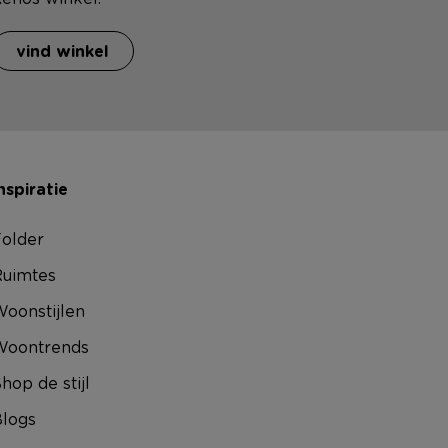
vind winkel
nspiratie
older
uimtes
oonstijlen
Woontrends
hop de stijl
logs