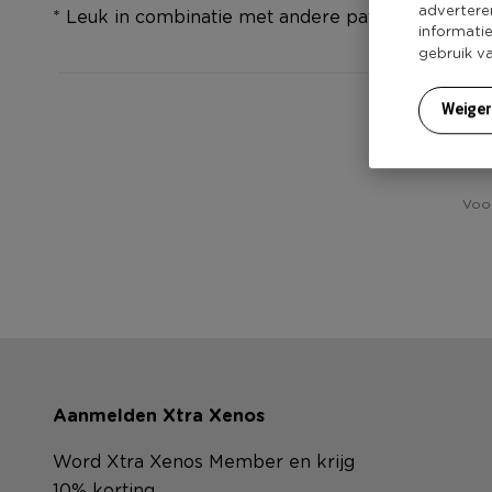
advertere
* Leuk in combinatie met andere patches
informati
gebruik v
Weige
Voor
Aanmelden Xtra Xenos
Word Xtra Xenos Member en krijg
10% korting