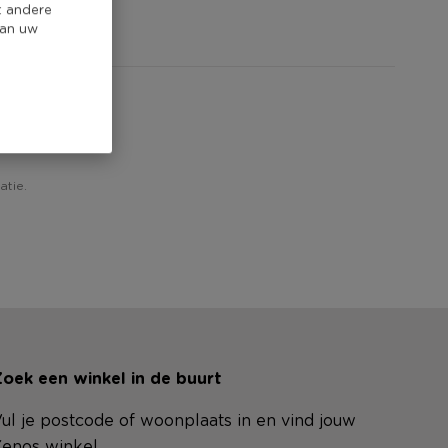
t andere
van uw
atie.
oek een winkel in de buurt
ul je postcode of woonplaats in en vind jouw
enos winkel.