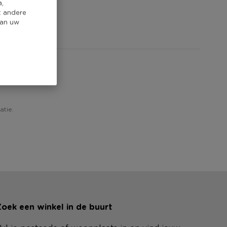
a,
t andere
van uw
atie.
oek een winkel in de buurt