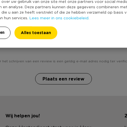
e over uw gebruik van onze site met onze partners voor social medi
n en analyse. Deze partners kunnen deze gegevens combineren me
e die u aan ze heeft verstrekt of die ze hebben verzameld op basis 
Lees meer in ons cookiebeleid.
an hun services.
Alles toestaan
ren
Heb jij Opblaasbaar cijfer 5 - groen? Schrijf een review!
 het schrijven van een review is een geldig e-mail adres nodig ter verific
Plaats een review
Wij helpen jou!
Z