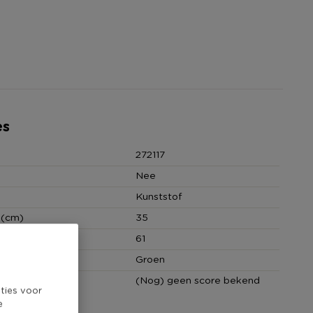
es
272117
Nee
Kunststof
 (cm)
35
(cm)
61
Groen
core
(Nog) geen score bekend
ties voor
e