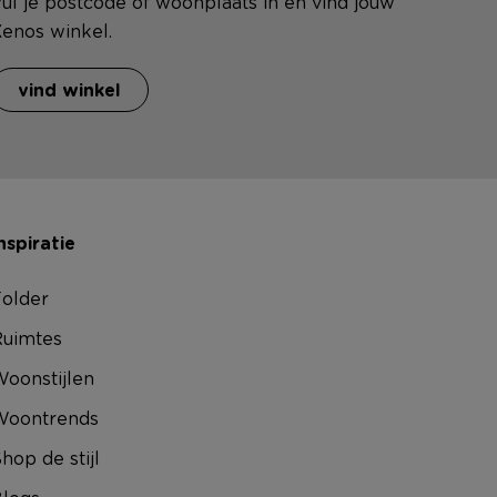
ul je postcode of woonplaats in en vind jouw
enos winkel.
vind winkel
nspiratie
older
uimtes
oonstijlen
Woontrends
hop de stijl