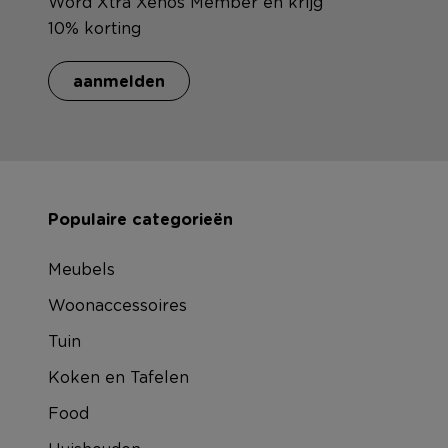
Word Xtra Xenos Member en krijg
10% korting
aanmelden
Populaire categorieën
Meubels
Woonaccessoires
Tuin
Koken en Tafelen
Food