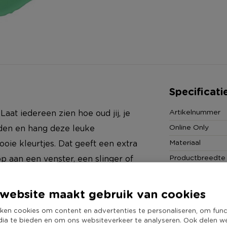
Specificati
Artikelnummer
 Laat iedereen zien hoe oud jij, je
Online Only
rden en hang deze leuke
Materiaal
oie kleurtjes. Dat geeft een extra
Productbreedte
 op aan een venster, een slinger of
Producthoogte 
 jarige met deze cijfers te
Kleur
website maakt gebruik van cookies
Duurzaamheidss
ken cookies om content en advertenties te personaliseren, om func
dia te bieden en om ons websiteverkeer te analyseren. Ook delen w