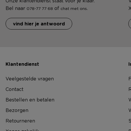
Onze klantendienst staat voor je klaar.
V
Bel naar
of
.
X
078-77 77 68
chat met ons
vind hier je antwoord
Klantendienst
I
Veelgestelde vragen
F
Contact
R
Bestellen en betalen
W
Bezorgen
Retourneren
S