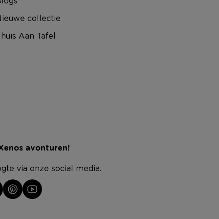
logs
ieuwe collectie
huis Aan Tafel
 Xenos avonturen!
ogte via onze social media.