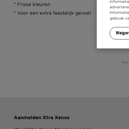
informati
* Frisse kleuren
advertere
informati
* Voor een extra feestelijk gevoel
gebruik v
Weige
Voor
Aanmelden Xtra Xenos