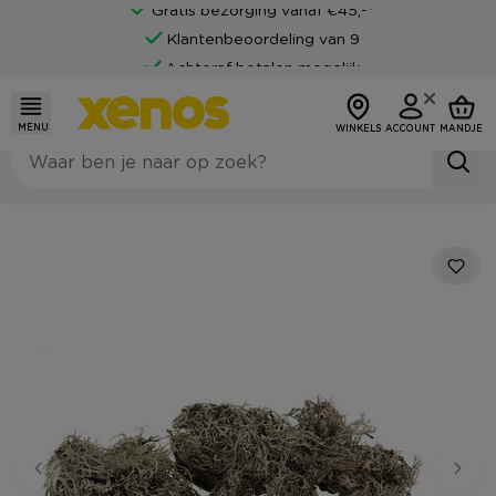
Gratis bezorging vanaf €45,-*
Klantenbeoordeling van 9
Achteraf betalen mogelijk
MENU
WINKELS
ACCOUNT
MANDJE