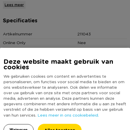
bloemen of dennenappels een mooi herfststuk in je kamer zijn.
Lees meer
In een zakje zit 50 gram mos. Bij Xenos vind je nog veel meer
mooi decoratiemateriaal om je creativiteit op los te laten.
Specificaties
* Mos
Artikelnummer
211043
* Gemaakt van natuurlijk materiaal
Online Only
Nee
* Kleur: grijs en bruin
Kleur
Grijs
* Inhoud: 50 gram
Deze website maakt gebruik van
(Nog) geen score
Duurzaamheidsscore
cookies
bekend
We gebruiken cookies om content en advertenties te
personaliseren, om functies voor social media te bieden en om
ons websiteverkeer te analyseren. Ook delen we informatie
over uw gebruik van onze site met onze partners voor social
Heb jij Mos - 50 gram - grijs? Schrijf een review!
media, adverteren en analyse. Deze partners kunnen deze
gegevens combineren met andere informatie die u aan ze heeft
verstrekt of die ze hebben verzameld op basis van uw gebruik
Voor het schrijven van een review is een geldig e-mail adres nodig
Lees meer in ons cookiebeleid.
van hun services.
ter verificatie.
Weigeren