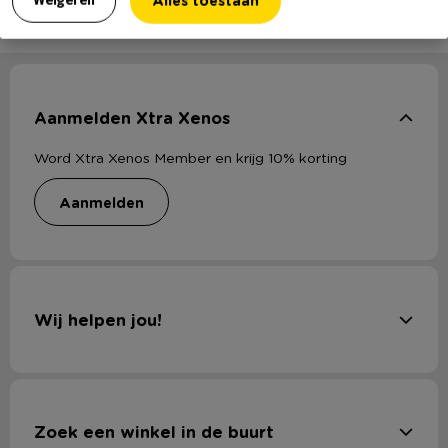
Alles toestaan
Plaats een review
Aanmelden Xtra Xenos
Word Xtra Xenos Member en krijg 10% korting
aanmelden
Wij helpen jou!
Zoek een winkel in de buurt