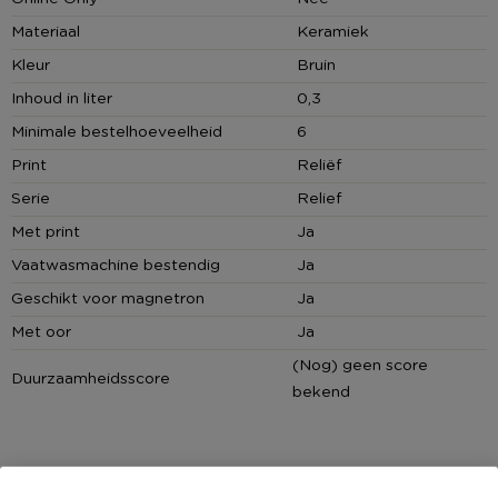
getoonde prijs is de prijs per stuk.
Materiaal
Keramiek
Kleur
Bruin
Inhoud in liter
0,3
Minimale bestelhoeveelheid
6
Print
Reliëf
Serie
Relief
Met print
Ja
Vaatwasmachine bestendig
Ja
Geschikt voor magnetron
Ja
Met oor
Ja
(Nog) geen score
Duurzaamheidsscore
bekend
MEER UIT DEZE SERIE