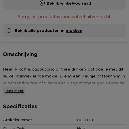
Bekijk winkelvoorraad
Sorry, dit product is momenteel uitverkocht.
Bekijk alle producten in
mokken
.
Omschrijving
Heerlijk koffie, cappuccino of thee drinken: dat doe je met dit
leuke bruingekleurde mokje! Breng een vleugje ontspanning in
je ochtendroutine of tijdens een rustig moment gedurende de
dag met deze leuke mok. De mok heeft een honingraat
Lees meer
ontwerp, is gemaakt van keramiek en heeft een inhoud van
300 ml. Daarnaast is de mok geschikt voor de vaatwasser en
Specificaties
de magnetron.
Artikelnummer
003078
Let op!
Dit artikel is alleen per 6 stuks te bestellen. De
Online Only
Nee