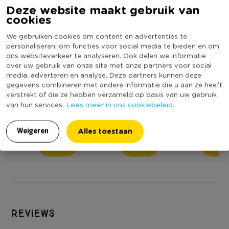
Deze website maakt gebruik van
cookies
We gebruiken cookies om content en advertenties te
personaliseren, om functies voor social media te bieden en om
ons websiteverkeer te analyseren. Ook delen we informatie
over uw gebruik van onze site met onze partners voor social
media, adverteren en analyse. Deze partners kunnen deze
gegevens combineren met andere informatie die u aan ze heeft
verstrekt of die ze hebben verzameld op basis van uw gebruik
Schaal relief - bruin -
Schaal relief - bruin -
Mokje relief - b
Lees meer in ons cookiebeleid.
van hun services.
ø11x6.5 cm
ø13x7.6 cm
175 ml
(
Alles toestaan
Weigeren
3,99
4,99
3,49
Reviews