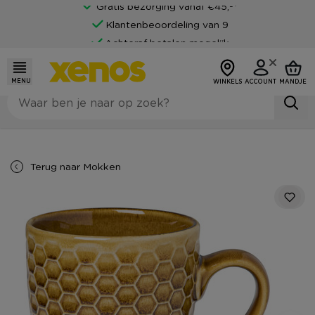
Gratis bezorging vanaf €45,-*
Klantenbeoordeling van 9
Achteraf betalen mogelijk
MENU
WINKELS
ACCOUNT
MANDJE
Terug naar
Mokken