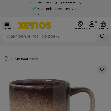
Gratis bezorging vanaf €45,-*
Klantenbeoordeling van 9
Achteraf betalen mogelijk
MENU
WINKELS
ACCOUNT
MANDJE
Terug naar
Mokken