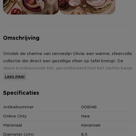
Omschrijving
Ontdek de charme van servieslijn Olivia: een warme, sfeervolle
collectie die direct een gezellige sfeer op tafel brengt. De
diepe bordeauxrode tint, gecombineerd met het zachte beige
en een unieke, reactieve glazuurlaag, zorgt voor een mooie
Lees meer
uitstraling op tafel. Elke mok, schaal of bord is uniek door het
glazuur.
Specificaties
Begin je dag met een glimlach (en een flinke slok koffie) uit
Artikelnummer
008146
de mok Olivia. Het warme bordeaux en zachte beige lopen
Online Only
Nee
prachtig in elkaar over door het reactieve glazuur, waardoor
Materiaal
Keramiek
geen enkele mok precies hetzelfde is. De royale inhoud van
270 ml maakt deze mok perfect voor koffie, thee, warme
Diameter (cm)
8,5