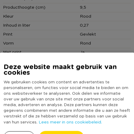
chocolademelk of zelfs een soepje tussendoor.
Producthoogte (cm)
9,5
Kleur
Rood
Inhoud in liter
0,27
Print
Gevlekt
Vorm
Rond
Met print
Ja
Vaatwasmachine bestendig
Ja
Deze website maakt gebruik van
Geschikt voor magnetron
Ja
cookies
Met oor
Ja
We gebruiken cookies om content en advertenties te
personaliseren, om functies voor social media te bieden en om
(Nog) geen score
Duurzaamheidsscore
ons websiteverkeer te analyseren. Ook delen we informatie
bekend
over uw gebruik van onze site met onze partners voor social
media, adverteren en analyse. Deze partners kunnen deze
gegevens combineren met andere informatie die u aan ze heeft
verstrekt of die ze hebben verzameld op basis van uw gebruik
MEER UIT DEZE SERIE
Lees meer in ons cookiebeleid.
van hun services.