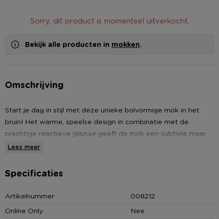
Sorry, dit product is momenteel uitverkocht.
Bekijk alle producten in
mokken
.
Omschrijving
Start je dag in stijl met deze unieke bolvormige mok in het
bruin! Het warme, speelse design in combinatie met de
prachtige reactieve glazuur geeft de mok een subtiele maar
toch opvallende uitstraling. Met een inhoud van 480 ml is het
Lees meer
de perfecte mok voor je favoriete warme dranken. Of je nu
van koffie, thee of een warme chocolademelk houdt, deze
Specificaties
mok biedt voldoende ruimte en comfort. Een must-have voor
je keuken, ideaal voor een gezellige ochtend of moment van
Artikelnummer
008212
ontspanning!br>
Online Only
Nee
Reactive glaze