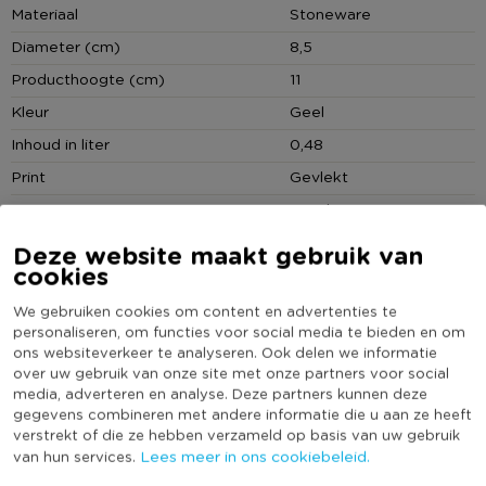
Materiaal
Stoneware
Deze mok is voorzien van reactive glaze, een bijzonder type
glazuur dat wordt toegepast bij de productie van deze
Diameter (cm)
8,5
aardewerk items. Dit glazuur reageert op de chemische
Producthoogte (cm)
11
samenstelling van het materiaal en de omgeving tijdens het
Kleur
Geel
bakproces, waardoor elk item een unieke afwerking krijgt.
Inhoud in liter
0,48
Print
Gevlekt
Vorm
Rond
Met print
Ja
Deze website maakt gebruik van
cookies
Met oor
Ja
(Nog) geen score
We gebruiken cookies om content en advertenties te
Duurzaamheidsscore
personaliseren, om functies voor social media te bieden en om
bekend
ons websiteverkeer te analyseren. Ook delen we informatie
over uw gebruik van onze site met onze partners voor social
media, adverteren en analyse. Deze partners kunnen deze
gegevens combineren met andere informatie die u aan ze heeft
MEER UIT DEZE SERIE
verstrekt of die ze hebben verzameld op basis van uw gebruik
Lees meer in ons cookiebeleid.
van hun services.