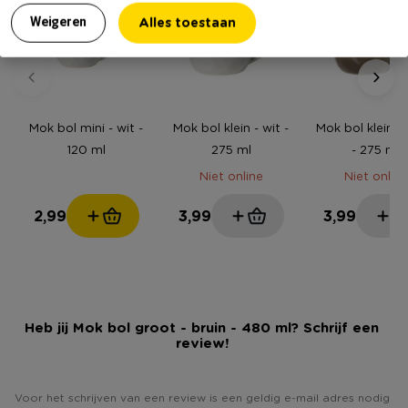
Alles toestaan
Weigeren
Mok bol mini - wit -
Mok bol klein - wit -
Mok bol klein - 
120 ml
275 ml
- 275 ml
Niet online
Niet online
2,99
3,99
3,99
Heb jij Mok bol groot - bruin - 480 ml? Schrijf een
review!
Voor het schrijven van een review is een geldig e-mail adres nodig