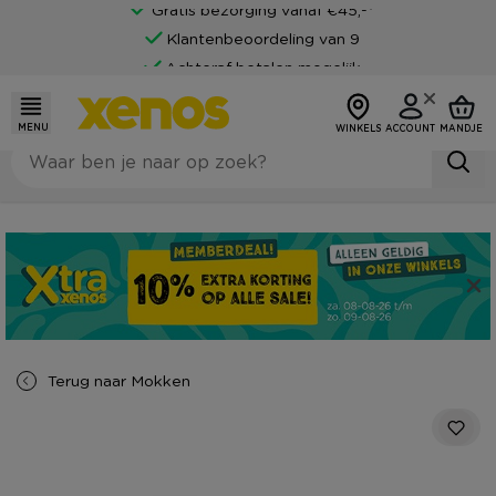
Gratis bezorging vanaf €45,-*
Klantenbeoordeling van 9
Achteraf betalen mogelijk
MENU
WINKELS
ACCOUNT
MANDJE
Terug naar
Mokken