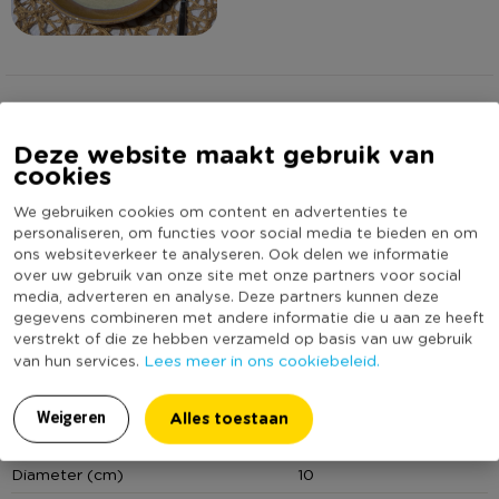
Omschrijving
Deze website maakt gebruik van
cookies
Creëer een mooie tafelsetting met deze glazen kandelaar.
Deze mini glazen kandelaar is echt een eyecatcher. De
We gebruiken cookies om content en advertenties te
kandelaar is gemaakt van glas en heeft een mooie groene
personaliseren, om functies voor social media te bieden en om
ons websiteverkeer te analyseren. Ook delen we informatie
kleur. De kandelaar heeft een bolling en een afmeting van
Lees meer
over uw gebruik van onze site met onze partners voor social
ø10x11 cm. De kandelaar is in meerdere kleuren verkrijgbaar.
media, adverteren en analyse. Deze partners kunnen deze
gegevens combineren met andere informatie die u aan ze heeft
Specificaties
verstrekt of die ze hebben verzameld op basis van uw gebruik
Lees meer in ons cookiebeleid.
van hun services.
Artikelnummer
441252
Online Only
Nee
Alles toestaan
Weigeren
Materiaal
Glas
Diameter (cm)
10