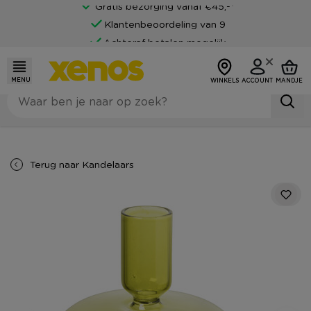
Gratis bezorging vanaf €45,-*
Klantenbeoordeling van 9
Achteraf betalen mogelijk
MENU
WINKELS
ACCOUNT
MANDJE
Terug naar
Kandelaars