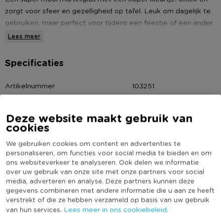
zorgt voor sfeer en gezelligheid op tafel. Leuk om dagelijk te
gebruiken, maar perfect voor tijdens een feestje of een ander
bijzondere gelegenheid. De inhoud van het glas is 160 ml.
Lees meer
Specificaties
Artikelnummer
103251
Online Only
Nee
Deze website maakt gebruik van
Materiaal
Glas
cookies
Kleur
Koperkleurig
We gebruiken cookies om content en advertenties te
Inhoud in liter
0,16
personaliseren, om functies voor social media te bieden en om
Duurzaamheidsscore
ons websiteverkeer te analyseren. Ook delen we informatie
over uw gebruik van onze site met onze partners voor social
media, adverteren en analyse. Deze partners kunnen deze
gegevens combineren met andere informatie die u aan ze heeft
MEER UIT DEZE SERIE
verstrekt of die ze hebben verzameld op basis van uw gebruik
Lees meer in ons cookiebeleid.
van hun services.