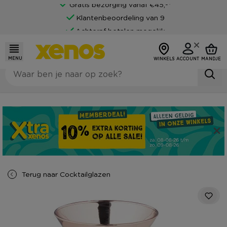
Gratis bezorging vanaf €45,-*
Klantenbeoordeling van 9
Achteraf betalen mogelijk
MENU
WINKELS
ACCOUNT
MANDJE
Terug naar
Cocktailglazen