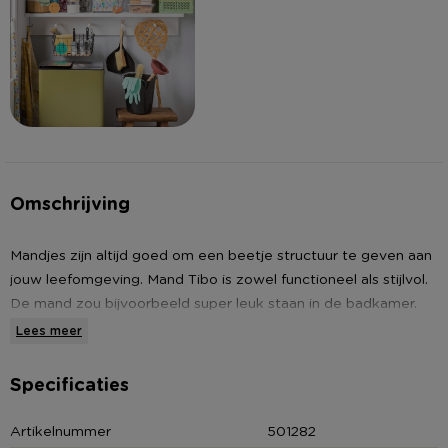
Omschrijving
Mandjes zijn altijd goed om een beetje structuur te geven aan
jouw leefomgeving. Mand Tibo is zowel functioneel als stijlvol.
De mand zou bijvoorbeeld super leuk staan in de badkamer.
Vul de mand met toiletartikelen en washandjes. Het mandje is
Lees meer
gemaakt van bamboe en textiel en heeft een afmeting van
23x16x10 cm.
Specificaties
• Mand Tibo
Artikelnummer
501282
• Rechthoekig