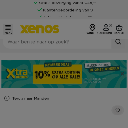
Gratis bezorging vanaf €45,-*
Klantenbeoordeling van 9
Achteraf betalen mogelijk
MENU
WINKELS
ACCOUNT
MANDJE
Terug naar
Manden