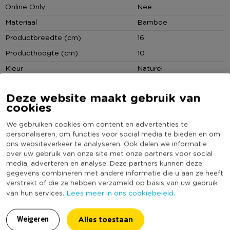
Online Only
Nee
• De mand is ook verkrijgbaar in diverse andere afmetingen
Materiaal
Bamboe
Productbreedte (cm)
16
Producthoogte (cm)
10
Kleur
Naturel
Productlengte (cm)
23
Deze website maakt gebruik van
Deksel
Nee
cookies
(Nog) geen score
Duurzaamheidsscore
We gebruiken cookies om content en advertenties te
bekend
personaliseren, om functies voor social media te bieden en om
ons websiteverkeer te analyseren. Ook delen we informatie
over uw gebruik van onze site met onze partners voor social
media, adverteren en analyse. Deze partners kunnen deze
MEER UIT DEZE SERIE
gegevens combineren met andere informatie die u aan ze heeft
verstrekt of die ze hebben verzameld op basis van uw gebruik
Lees meer in ons cookiebeleid.
van hun services.
Alles toestaan
Weigeren