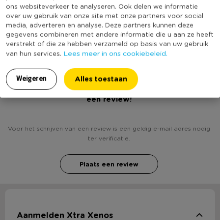
ons websiteverkeer te analyseren. Ook delen we informatie
Productlengte (cm)
33
over uw gebruik van onze site met onze partners voor social
media, adverteren en analyse. Deze partners kunnen deze
Deksel
Nee
gegevens combineren met andere informatie die u aan ze heeft
Duurzaamheidsscore
verstrekt of die ze hebben verzameld op basis van uw gebruik
Lees meer in ons cookiebeleid.
van hun services.
Alles toestaan
Weigeren
Heb jij Mand corduroy - zwart - 33x23x18 cm? Schrijf
een review!
Voor het schrijven van een review is een geldig e-mail adres nodig
ter verificatie.
Plaats een review
Aanmelden Xtra Xenos