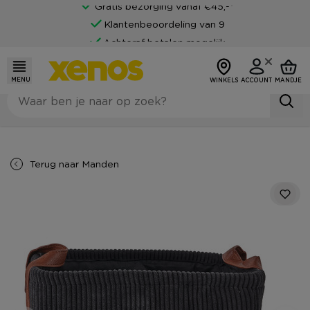
Gratis bezorging vanaf €45,-*
Klantenbeoordeling van 9
Achteraf betalen mogelijk
MENU
WINKELS
ACCOUNT
MANDJE
Terug naar
Manden