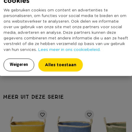
cookies
www.xenos.nl/klantenservice
Artikelnummer
505937
We gebruiken cookies om content en advertenties te
Online Only
Nee
personaliseren, om functies voor social media te bieden en om
ons websiteverkeer te analyseren. Ook delen we informatie
Materiaal
Papier
over uw gebruik van onze site met onze partners voor social
Diameter (cm)
21
media, adverteren en analyse. Deze partners kunnen deze
gegevens combineren met andere informatie die u aan ze heeft
Producthoogte (cm)
18
verstrekt of die ze hebben verzameld op basis van uw gebruik
Kleur
Groen
Lees meer in ons cookiebeleid.
van hun services.
Vorm
Rond
Alles toestaan
Weigeren
(Nog) geen score
Duurzaamheidsscore
bekend
MEER UIT DEZE SERIE