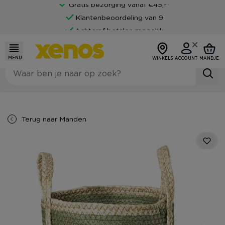
Gratis bezorging vanaf €45,-*
Klantenbeoordeling van 9
Achteraf betalen mogelijk
MENU
WINKELS
ACCOUNT
MANDJE
Terug naar
Manden