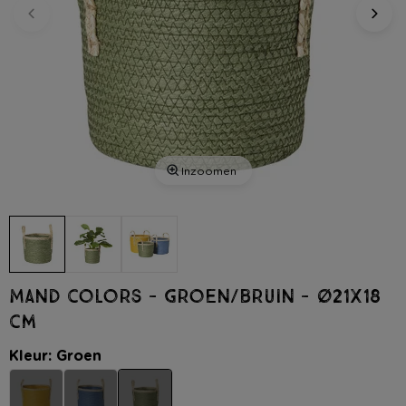
Inzoomen
Mand colors - groen/bruin - ø21x18
cm
Kleur: Groen