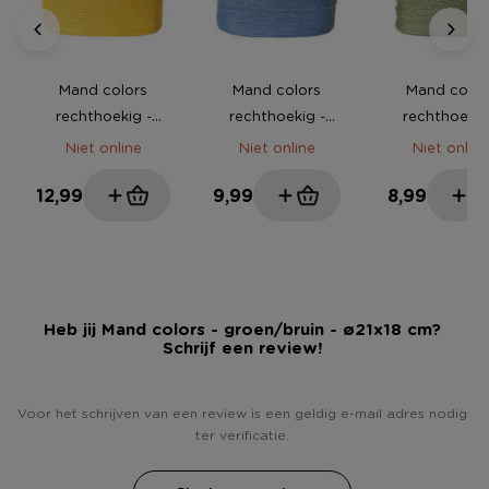
Mand colors
Mand colors
Mand color
rechthoekig -
rechthoekig -
rechthoekig
geel/bruin -
blauw/bruin -
groen/bruin
Niet online
Niet online
Niet online
16x30x20 cm
16x30x20 cm
16x30x20 
12,99
9,99
8,99
Heb jij Mand colors - groen/bruin - ø21x18 cm?
Schrijf een review!
Voor het schrijven van een review is een geldig e-mail adres nodig
ter verificatie.