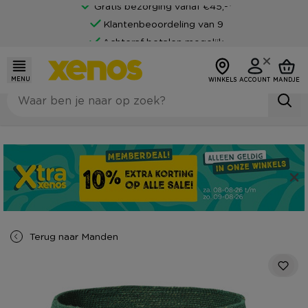
Gratis bezorging vanaf €45,-*
Klantenbeoordeling van 9
Achteraf betalen mogelijk
MENU
WINKELS
ACCOUNT
MANDJE
Terug naar
Manden