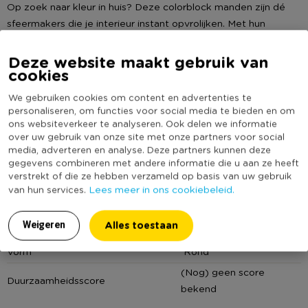
Op zoek naar kleur in huis? Deze colorblock manden zijn dé
sfeermakers die je interieur instant opvrolijken. Met hun
opvallende kleurencombi’s – felroze met zonnig geel of
frisgroen met hetzelfde zonnige geel – brengen ze een
Deze website maakt gebruik van
Lees meer
cookies
tropisch briesje in elke ruimte. De manden zijn gemaakt van
stevig gevlochten riet. Deze grotere variant is ideaal voor
Specificaties
We gebruiken cookies om content en advertenties te
speelgoed, plaids of als stijlvolle plantenmand in je woonkamer.
personaliseren, om functies voor social media te bieden en om
ons websiteverkeer te analyseren. Ook delen we informatie
Artikelnummer
501931
over uw gebruik van onze site met onze partners voor social
Of je nu één kleur kiest of ze vrolijk door elkaar mixt: deze
Online Only
Nee
media, adverteren en analyse. Deze partners kunnen deze
manden brengen kleur, structuur én vrolijkheid in je huis.
gegevens combineren met andere informatie die u aan ze heeft
Materiaal
Riet
verstrekt of die ze hebben verzameld op basis van uw gebruik
Contactgegevens
Lees meer in ons cookiebeleid.
Diameter (cm)
35
van hun services.
Xenos B.V, Schutweg 8, 5145NP Waalwijk, Nederland
Producthoogte (cm)
26
www.xenos.nl/klantenservice
Alles toestaan
Weigeren
Kleur
Groen
Vorm
Rond
(Nog) geen score
Duurzaamheidsscore
bekend