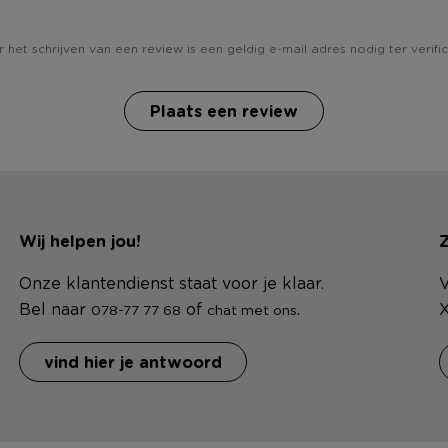
 het schrijven van een review is een geldig e-mail adres nodig ter verific
Plaats een review
Wij helpen jou!
Z
Onze klantendienst staat voor je klaar.
V
Bel naar
of
.
X
078-77 77 68
chat met ons
vind hier je antwoord