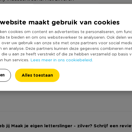
Online Only
Super leuk voor verjaardagen,
Materiaal
je kamer stylish te versieren.
website maakt gebruik van cookies
Kleur
aam. De letters zijn herbruikbaar,
ken cookies om content en advertenties te personaliseren, om func
Duurzaamheidss
ger. Het pakket bevat 92 letters,
dia te bieden en om ons websiteverkeer te analyseren. Ook delen w
van de letters is ongeveer 5x10
e over uw gebruik van onze site met onze partners voor social medi
n en analyse. Deze partners kunnen deze gegevens combineren me
e die u aan ze heeft verstrekt of die ze hebben verzameld op basis 
Lees meer in ons cookiebeleid.
an hun services.
Alles toestaan
ren
n en metalen clips
b jij Maak je eigen letterslinger - zilver? Schrijf een revi