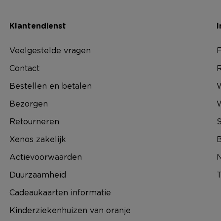
Klantendienst
I
Veelgestelde vragen
F
Contact
R
Bestellen en betalen
W
Bezorgen
Retourneren
S
Xenos zakelijk
B
Actievoorwaarden
N
Duurzaamheid
T
Cadeaukaarten informatie
Kinderziekenhuizen van oranje