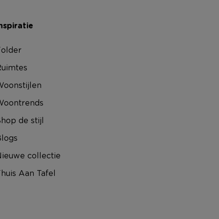
nspiratie
older
uimtes
oonstijlen
Woontrends
hop de stijl
logs
ieuwe collectie
huis Aan Tafel