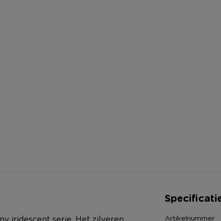
Specificati
Artikelnummer
ny iridescent serie. Het zilveren