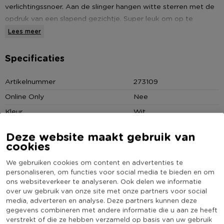
verlichtingssnoer. Aan de slinger hangen witte sterren met de
opdruk van een slapend gezichtje. Super leuk om op te
hangen op de baby of kinderkamer. De lampjes werken op 3
Lees meer
AA batterijen, waardoor je geen stopcontact nodig hebt.
Handig! De lampjesslinger bevat 10 led lampjes in een
Specificaties
warmwitte kleur en is 165 cm lang.
Artikelnummer
273109
Online Only
Nee
* Sfeerverlichting ster wink
* 10 led lampjes
Kleur
Wit
* Werkt op 2 AA batterijen (niet inbegrepen)
Productlengte (cm)
165
Deze website maakt gebruik van
* 165 cm lang
Werkt op batterijen
Ja
cookies
(Nog) geen score
Duurzaamheidsscore
We gebruiken cookies om content en advertenties te
bekend
personaliseren, om functies voor social media te bieden en om
ons websiteverkeer te analyseren. Ook delen we informatie
over uw gebruik van onze site met onze partners voor social
media, adverteren en analyse. Deze partners kunnen deze
gegevens combineren met andere informatie die u aan ze heeft
Heb jij Lichtslinger ster wink - 165 cm ? Schrijf een
verstrekt of die ze hebben verzameld op basis van uw gebruik