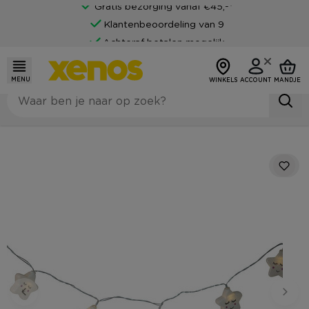
Gratis bezorging vanaf €45,-*
Klantenbeoordeling van 9
Achteraf betalen mogelijk
MENU
WINKELS
ACCOUNT
MANDJE