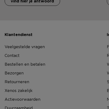
vind hier je antwoord
Klantendienst
I
Veelgestelde vragen
F
Contact
R
Bestellen en betalen
W
Bezorgen
Retourneren
S
Xenos zakelijk
B
Actievoorwaarden
N
Duurzaamheid
T