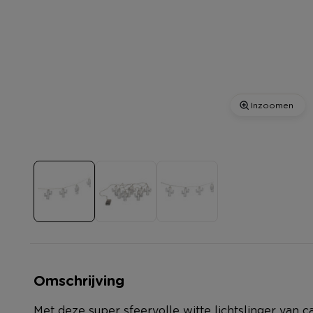
Inzoomen
Omschrijving
Met deze super sfeervolle witte lichtslinger van c