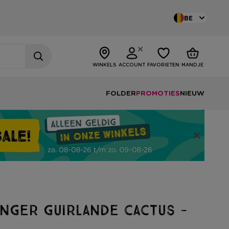
BE
WINKELS
ACCOUNT
FAVORIETEN
MANDJE
FOLDER
PROMOTIES
NIEUW
inger guirlande cactus -