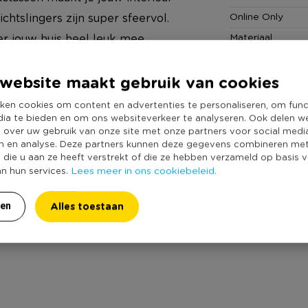
Online Only
chtslingers zijn super sfeervol.
Materiaal
er jouw huis heel leuk mee
Producthoogte 
eeld in jouw slaapkamer,
Kleur
website maakt gebruik van cookies
e kan er alle kanten mee op.
Productlengte (
ken cookies om content en advertenties te personaliseren, om func
dia te bieden en om ons websiteverkeer te analyseren. Ook delen w
Dimbaar
en 8 cactussen met daarin een
e over uw gebruik van onze site met onze partners voor social medi
Werkt op batteri
door je geen rekening hoeft te
n en analyse. Deze partners kunnen deze gegevens combineren me
e die u aan ze heeft verstrekt of die ze hebben verzameld op basis 
Duurzaamheidss
n zijn 8x8 cm.
Lees meer in ons cookiebeleid.
an hun services.
Alles toestaan
ren