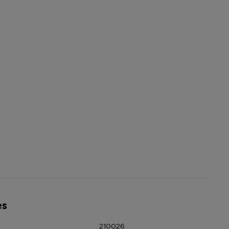
es
210026