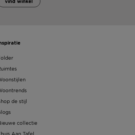
vind winkel
nspiratie
older
uimtes
oonstijlen
Woontrends
hop de stijl
logs
ieuwe collectie
huis Aan Tafel