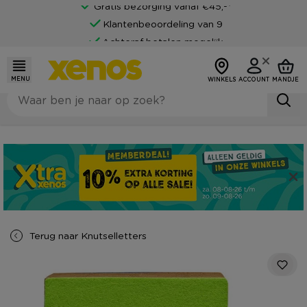
Gratis bezorging vanaf €45,-*
Klantenbeoordeling van 9
Achteraf betalen mogelijk
MENU
WINKELS
ACCOUNT
MANDJE
Terug naar
Knutselletters