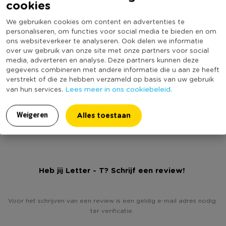
zijn gemaakt van stevig karton en zijn 12,5 centimeter hoog.
cookies
Specificaties
We gebruiken cookies om content en advertenties te
Tip: smeer de kartonnen letters eerst even in met vernis,
Artikelnummer
399119
personaliseren, om functies voor social media te bieden en om
voordat je gaat plakken of verven.
ons websiteverkeer te analyseren. Ook delen we informatie
Online Only
Nee
over uw gebruik van onze site met onze partners voor social
Materiaal
Karton
media, adverteren en analyse. Deze partners kunnen deze
* Letter T
gegevens combineren met andere informatie die u aan ze heeft
* Leuk om zelf te versieren
Productbreedte (cm)
10
verstrekt of die ze hebben verzameld op basis van uw gebruik
* Gemaakt van karton
Lees meer in ons cookiebeleid.
van hun services.
Kleur
Bruin
* Hoogte: 12,5 cm
Productlengte (cm)
4
Alles toestaan
Weigeren
Duurzaamheidsscore
Heb jij Letter - T? Schrijf een review!
Voor het schrijven van een review is een geldig e-mail adres nodig
ter verificatie.