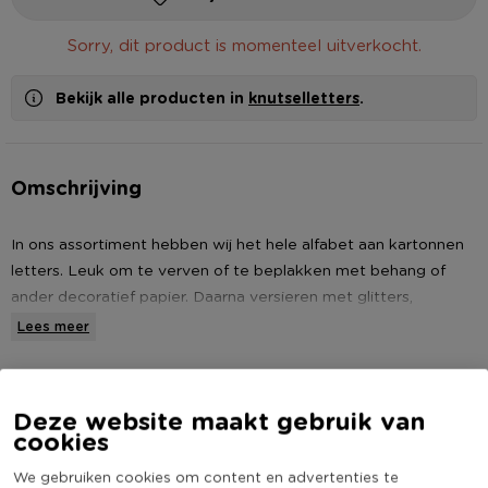
Sorry, dit product is momenteel uitverkocht.
Bekijk alle producten in
knutselletters
.
Omschrijving
In ons assortiment hebben wij het hele alfabet aan kartonnen
letters. Leuk om te verven of te beplakken met behang of
ander decoratief papier. Daarna versieren met glitters,
stickers, washi tape, lintjes en/of strikjes. En voilà, je hebt een
Lees meer
erg leuk én persoonlijk cadeau gemaakt. De kartonnen letters
zijn gemaakt van stevig karton en zijn 12,5 centimeter hoog.
Specificaties
Deze website maakt gebruik van
Tip: smeer de kartonnen letters eerst even in met vernis,
cookies
Artikelnummer
399115
voordat je gaat plakken of verven.
Online Only
Nee
We gebruiken cookies om content en advertenties te