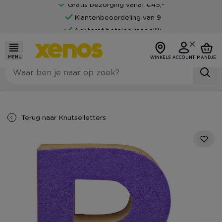
Gratis bezorging vanaf €45,-*
Klantenbeoordeling van 9
Achteraf betalen mogelijk
MENU
WINKELS
ACCOUNT
MANDJE
Terug naar
Knutselletters