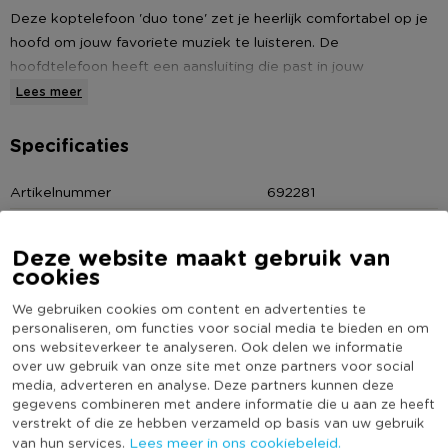
Deze koptelefoon 'duo tone' zet je heerlijk comfortabel op je
hoofd om jouw favoriete muziek te luisteren. De
hoofdtelefoon heeft een aansluiting die past in jouw
smartphone, tablet of mp3 speler. Maar ook in de meeste
Lees meer
speakerboxjes. De koptelefoon is verkrijgbaar in een aantal
verschillende kleuren. Bestel een koptelefoon in de kleur die jij
Specificaties
het mooist vind online op Xenos.nl.
Artikelnummer
692281
Online Only
Nee
* Duo tone koptelefoon
Deze website maakt gebruik van
Kleur
Zwart
cookies
* Verstelbare boog
(Nog) geen score
Duurzaamheidsscore
bekend
We gebruiken cookies om content en advertenties te
* Zachte kussentjes
personaliseren, om functies voor social media te bieden en om
ons websiteverkeer te analyseren. Ook delen we informatie
* Verkrijgbaar in diverse kleuren
over uw gebruik van onze site met onze partners voor social
media, adverteren en analyse. Deze partners kunnen deze
Heb jij Koptelefoon duo tone geel ? Schrijf een
gegevens combineren met andere informatie die u aan ze heeft
review!
verstrekt of die ze hebben verzameld op basis van uw gebruik
Lees meer in ons cookiebeleid.
van hun services.