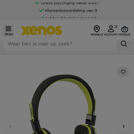
Gratis bezorging vanaf €45,-*
Klantenbeoordeling van 9
Achteraf betalen mogelijk
MENU
WINKELS
ACCOUNT
MANDJE