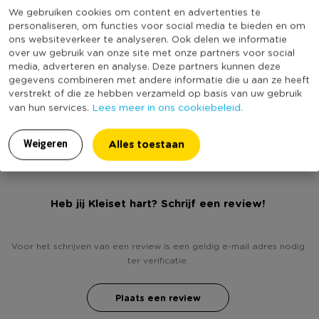
Materiaal
Hout
* Ideaal voor een voet- of handafdruk
We gebruiken cookies om content en advertenties te
personaliseren, om functies voor social media te bieden en om
Productbreedte (cm)
19.5
ons websiteverkeer te analyseren. Ook delen we informatie
Producthoogte (cm)
18
over uw gebruik van onze site met onze partners voor social
media, adverteren en analyse. Deze partners kunnen deze
Kleur
Wit
gegevens combineren met andere informatie die u aan ze heeft
verstrekt of die ze hebben verzameld op basis van uw gebruik
Productlengte (cm)
4
Lees meer in ons cookiebeleid.
van hun services.
(Nog) geen score
Duurzaamheidsscore
bekend
Alles toestaan
Weigeren
Heb jij Kleiset hart? Schrijf een review!
Voor het schrijven van een review is een geldig e-mail adres nodig
ter verificatie.
Plaats een review