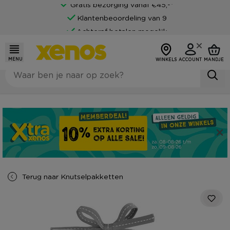
Gratis bezorging vanaf €45,-*
Klantenbeoordeling van 9
Achteraf betalen mogelijk
MENU
WINKELS
ACCOUNT
MANDJE
Terug naar
Knutselpakketten