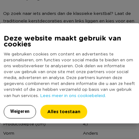
Op zoek naar iets anders dan de klassieke kerstbal? Laat de
traditionele kerstdecoraties even links liggen en kies voor een
beetje foute feestvreugde. Deze grappige glazen kersthanger
is precies wat je nodig hebt om je kerstboom wat speelser te
Deze website maakt gebruik van
Lees meer
cookies
maken! Deze grappige kersthanger is nét even anders en
tovert een glimlach op ieders gezicht. Of je nu je kerstboom
Specificaties
We gebruiken cookies om content en advertenties te
een speelse touch wilt geven of op zoek bent naar een
personaliseren, om functies voor social media te bieden en om
grappig cadeau voor vrienden of familie, deze kersthanger is
ons websiteverkeer te analyseren. Ook delen we informatie
Artikelnummer
461732
over uw gebruik van onze site met onze partners voor social
de perfecte keuze. De kersthanger in de vorm van een
Online Only
Nee
media, adverteren en analyse. Deze partners kunnen deze
eekhoorn is gemaakt van glas, bruin van kleur en heeft een
gegevens combineren met andere informatie die u aan ze heeft
Materiaal
Glas
hoogte van 11 cm, een breedte van 8.5 cm en een diepte van
verstrekt of die ze hebben verzameld op basis van uw gebruik
4.1 cm. Mix & match met andere grappige opvallende
Lees meer in ons cookiebeleid.
van hun services.
Productbreedte (cm)
8,5
kersthangers uit de Xenos collectie, mooie kerstverlichting en
Producthoogte (cm)
11
feestelijke slingers. More = more!
Alles toestaan
Weigeren
Kleur
Bruin
Productdiepte (cm)
4,1
Vorm
Anders