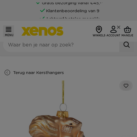
Gratis bezorging vanaf €45,-*
Klantenbeoordeling van 9
Achteraf betalen mogelijk
MENU
WINKELS
ACCOUNT
MANDJE
Terug naar
Kersthangers