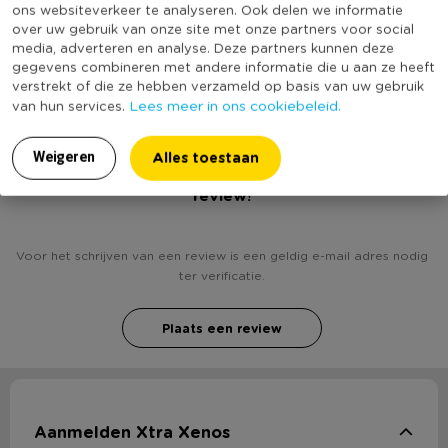
ons websiteverkeer te analyseren. Ook delen we informatie
Productlengte (cm)
8
over uw gebruik van onze site met onze partners voor social
media, adverteren en analyse. Deze partners kunnen deze
(Nog) geen score
gegevens combineren met andere informatie die u aan ze heeft
Duurzaamheidsscore
bekend
verstrekt of die ze hebben verzameld op basis van uw gebruik
Lees meer in ons cookiebeleid.
van hun services.
Alles toestaan
Weigeren
Heb jij Kerstbal rood let is snow - glas? Schrijf een
review!
Voor het schrijven van een review is een geldig e-mail adres nodig
ter verificatie.
Plaats een review
Aanmelden Xtra Xenos