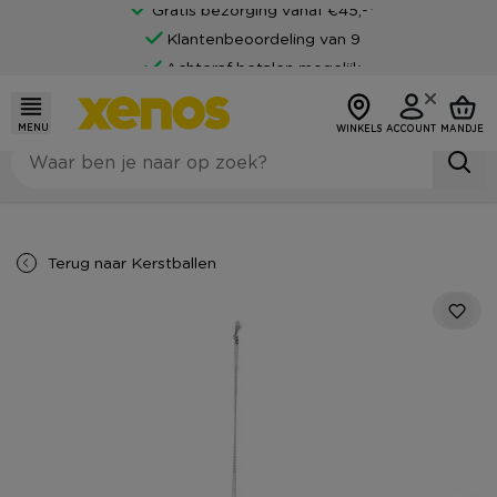
Gratis bezorging vanaf €45,-*
Klantenbeoordeling van 9
Achteraf betalen mogelijk
MENU
WINKELS
ACCOUNT
MANDJE
Terug naar
Kerstballen