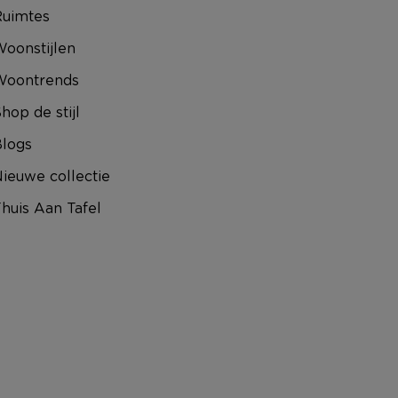
uimtes
oonstijlen
Woontrends
hop de stijl
logs
ieuwe collectie
huis Aan Tafel