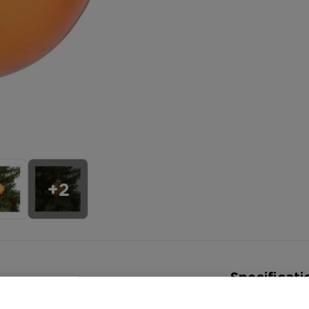
+2
Specificati
Artikelnummer
et ontbreken in je kerstboom. De