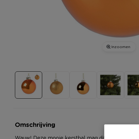
Inzoomen
Omschrijving
Wauw! Deze mooie kerstbal mag dit jaar zeker ni