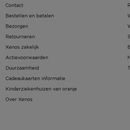
Contact
R
Bestellen en betalen
W
Bezorgen
Retourneren
S
Xenos zakelijk
B
Actievoorwaarden
N
Duurzaamheid
T
Cadeaukaarten informatie
Kinderziekenhuizen van oranje
Over Xenos