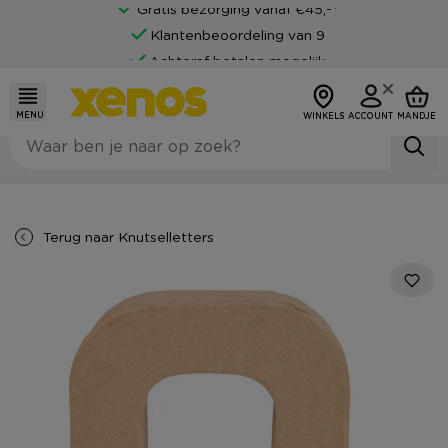
Gratis bezorging vanaf €45,-*
Klantenbeoordeling van 9
Achteraf betalen mogelijk
MENU
WINKELS
ACCOUNT
MANDJE
Terug naar
Knutselletters