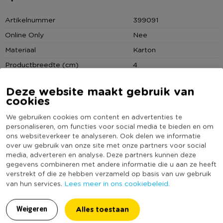
Tip!
Artikelnummer
399091
Smeer de kartonnen letter voordat je gaat plakken of verven
Online Only
Nee
in met vernis.
Materiaal
Karton
Productbreedte (cm)
4
Producthoogte (cm)
10
Deze website maakt gebruik van
Kleur
Bruin
cookies
Duurzaamheidsscore
We gebruiken cookies om content en advertenties te
personaliseren, om functies voor social media te bieden en om
ons websiteverkeer te analyseren. Ook delen we informatie
over uw gebruik van onze site met onze partners voor social
MEER UIT DEZE SERIE
media, adverteren en analyse. Deze partners kunnen deze
gegevens combineren met andere informatie die u aan ze heeft
verstrekt of die ze hebben verzameld op basis van uw gebruik
Lees meer in ons cookiebeleid.
van hun services.
Alles toestaan
Weigeren