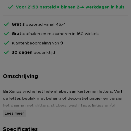
Voor 21:59 besteld = binnen 2-4 werkdagen in huis
Gratis
bezorgd vanaf 45,-*
Gratis
afhalen en retourneren in 160 winkels
Klantenbeoordeling van
9
30 dagen
bedenktijd
Omschrijving
Bij Xenos vind je het hele alfabet aan kartonnen letters. Verf
de letter, beplak met behang of decoratief papier en versier
het daarna met glitters, stickers, washi tape, lintjes en/of
strikjes. In een handomdraai heb je een personlijk cadeau
Lees meer
gemaakt. De kartonnen letter is gemaakt van stevig karton en
de hoogte is 10 cm.
Specificaties