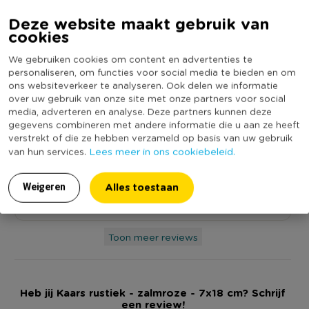
Deze website maakt gebruik van
cookies
We gebruiken cookies om content en advertenties te
9.2
personaliseren, om functies voor social media te bieden en om
Op basis van 31 reviews
ons websiteverkeer te analyseren. Ook delen we informatie
over uw gebruik van onze site met onze partners voor social
media, adverteren en analyse. Deze partners kunnen deze
gegevens combineren met andere informatie die u aan ze heeft
MTA
3-12-2025
verstrekt of die ze hebben verzameld op basis van uw gebruik
10.0
Lees meer in ons cookiebeleid.
van hun services.
Branden lang en goed
Alles toestaan
Weigeren
Geschreven voor:
Kaars rustiek - lindegroen - ø7x18 cm
Toon meer reviews
Heb jij Kaars rustiek - zalmroze - 7x18 cm? Schrijf
een review!