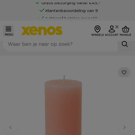
Gratis bezorging vanaf €45,-*
Klantenbeoordeling van 9
Achteraf betalen mogelijk
MENU
WINKELS
ACCOUNT
MANDJE