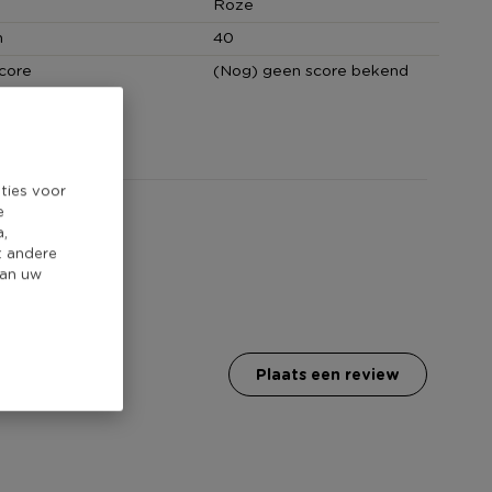
Roze
n
40
core
(Nog) geen score bekend
ties voor
e
a,
t andere
van uw
plaats een review