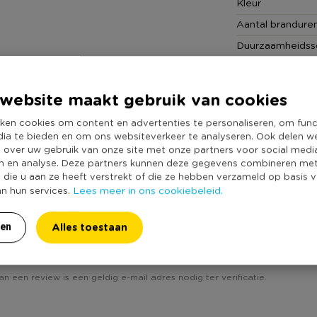
Kleur
Aantal brandure
Duurzaamheidss
website maakt gebruik van cookies
ken cookies om content en advertenties te personaliseren, om func
dia te bieden en om ons websiteverkeer te analyseren. Ook delen w
e over uw gebruik van onze site met onze partners voor social medi
n en analyse. Deze partners kunnen deze gegevens combineren me
e die u aan ze heeft verstrekt of die ze hebben verzameld op basis 
Lees meer in ons cookiebeleid.
an hun services.
Alles toestaan
ren
rustiek - roze/goud - 7x7cm'? Schrijf een review!
an een review is een geldig e-mail adres nodig ter verificatie.