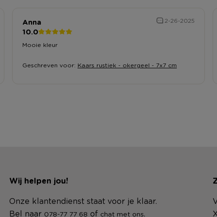
Anna
2-26-2025
10.0
Mooie kleur
Geschreven voor:
Kaars rustiek - okergeel - 7x7 cm
Wij helpen jou!
Z
Onze klantendienst staat voor je klaar.
V
Bel naar
of
.
X
078-77 77 68
chat met ons