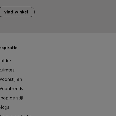
vind winkel
nspiratie
older
uimtes
oonstijlen
Woontrends
hop de stijl
logs