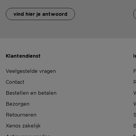
vind hier je antwoord
Klantendienst
I
Veelgestelde vragen
F
Contact
R
Bestellen en betalen
W
Bezorgen
Retourneren
S
Xenos zakelijk
B