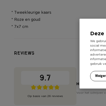
* Tweekleurige kaars
* Roze en goud
* 7x7 cm
Deze 
We gebrui
social me
informati
Reviews
advertere
informati
gebruik v
9.7
Weige
Heb jij 'Kaars 
Voor het schrijven v
Op basis van 26 reviews