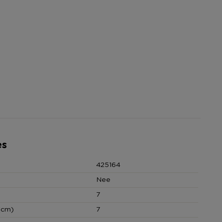
es
425164
Nee
7
(cm)
7