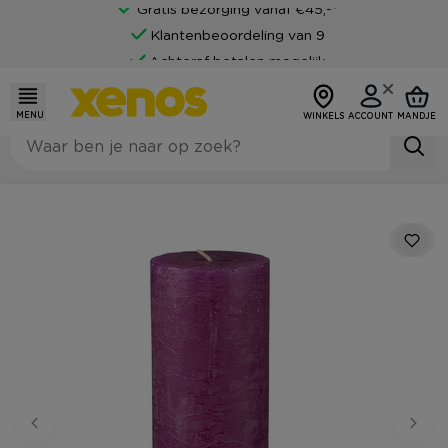
Gratis bezorging vanaf €45,-*
Klantenbeoordeling van 9
Achteraf betalen mogelijk
MENU
WINKELS
ACCOUNT
MANDJE