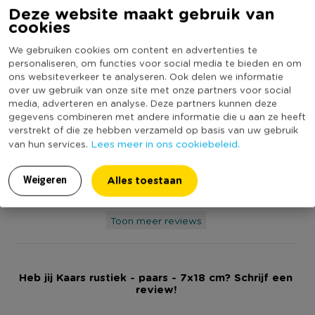
Deze website maakt gebruik van
cookies
9.2
We gebruiken cookies om content en advertenties te
Op basis van 31 reviews
personaliseren, om functies voor social media te bieden en om
ons websiteverkeer te analyseren. Ook delen we informatie
over uw gebruik van onze site met onze partners voor social
media, adverteren en analyse. Deze partners kunnen deze
MTA
3-12-2025
gegevens combineren met andere informatie die u aan ze heeft
10.0
verstrekt of die ze hebben verzameld op basis van uw gebruik
Lees meer in ons cookiebeleid.
van hun services.
Branden lang en goed
Geschreven voor:
Kaars rustiek - lindegroen - ø7x18 cm
Alles toestaan
Weigeren
Toon meer reviews
Heb jij Kaars rustiek - paars - 7x18 cm? Schrijf een
review!