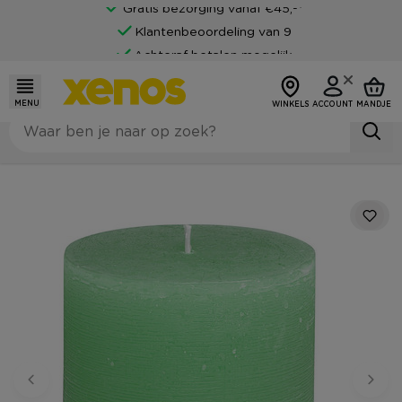
Gratis bezorging vanaf €45,-*
Klantenbeoordeling van 9
Achteraf betalen mogelijk
MENU
WINKELS
ACCOUNT
MANDJE