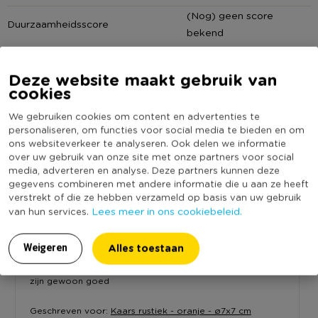
De rustieke kaars is daarbij ook verkrijgbaar in
(Nog) geen score
diverse andere groottes in deze kleur en in diverse
Duurzaamheidsscore
bekend
andere kleurencollecties waardoor je zelf een mooie
decoratie kan maken met verschillende kleuren die
bij je interieur passen. De groene stompkaars is 7 cm
Deze website maakt gebruik van
hoog en heeft een diameter van 7 cm.
cookies
Reviews
We gebruiken cookies om content en advertenties te
* Mooi rustiek design stompkaars
personaliseren, om functies voor social media te bieden en om
ons websiteverkeer te analyseren. Ook delen we informatie
* Ongeveer 30 branduren
over uw gebruik van onze site met onze partners voor social
media, adverteren en analyse. Deze partners kunnen deze
9.7
* Kleur: groen
gegevens combineren met andere informatie die u aan ze heeft
Op basis van 26 reviews
verstrekt of die ze hebben verzameld op basis van uw gebruik
* 7 cm hoog
Lees meer in ons cookiebeleid.
van hun services.
Theo
3-13-2025
Alles toestaan
Weigeren
10.0
zijn gewoon goed
Geschreven voor:
Kaars rustiek - oranje - ø7x7 cm