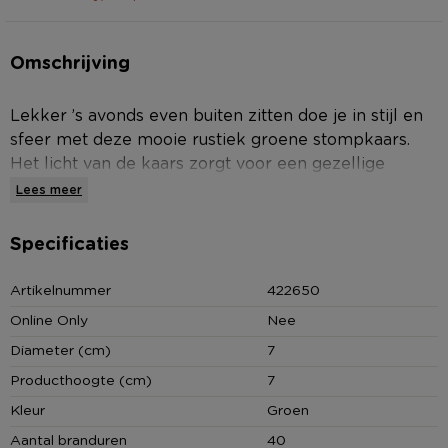
Omschrijving
Lekker ’s avonds even buiten zitten doe je in stijl en
sfeer met deze mooie rustiek groene stompkaars.
Het licht van de kaars zorgt voor een gezellige
uitstraling. De kaars kan daarbij netjes in een
Lees meer
windlicht worden geplaatst zodat deze veilig kan
branden. De brandtijd van de kaars is daarbij
Specificaties
ongeveer 30 uur. Je kan uiteraard ook binnen
genieten van de kaars. Of je deze nu als sierstuk in
Artikelnummer
422650
huis plaatst of aansteekt, de kleur zorgt altijd voor
Online Only
Nee
een warme uitstraling in je inrichting.
Diameter (cm)
7
Je kan de kaars hierbij in een kaarsenbak of op een
Producthoogte (cm)
7
plateau plaatsen met meerdere kaarsen en dit
Kleur
Groen
aankleden met sierspullen als sierzand of –stenen.
Aantal branduren
40