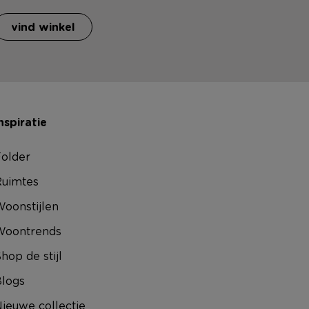
vind winkel
nspiratie
older
uimtes
oonstijlen
Woontrends
hop de stijl
logs
ieuwe collectie