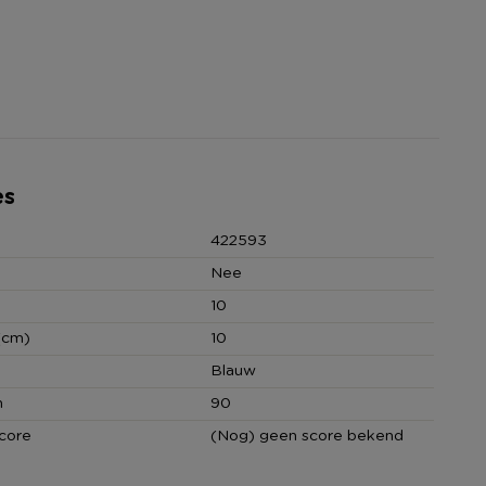
es
422593
Nee
10
(cm)
10
Blauw
n
90
core
(Nog) geen score bekend