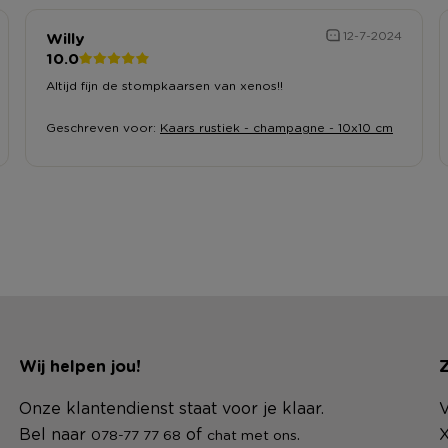
Willy
12-7-2024
10.0
Altijd fijn de stompkaarsen van xenos!!
Geschreven voor:
Kaars rustiek - champagne - 10x10 cm
Wij helpen jou!
Z
Onze klantendienst staat voor je klaar.
V
Bel naar
of
.
X
078-77 77 68
chat met ons