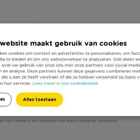
website maakt gebruik van cookies
ken cookies om content en advertenties te personaliseren, om func
dia te bieden en om ons websiteverkeer te analyseren. Ook delen w
e over uw gebruik van onze site met onze partners voor social medi
n en analyse. Deze partners kunnen deze gegevens combineren me
e die u aan ze heeft verstrekt of die ze hebben verzameld op basis 
Lees meer in ons cookiebeleid.
an hun services.
Alles toestaan
ren
rustiek - blauw/groen - 10x10 cm'? Schrijf een review!
an een review is een geldig e-mail adres nodig ter verificatie.