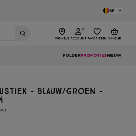
BE
WINKELS
ACCOUNT
FAVORIETEN
MANDJE
FOLDER
PROMOTIES
NIEUW
ustiek - blauw/groen -
m
ews