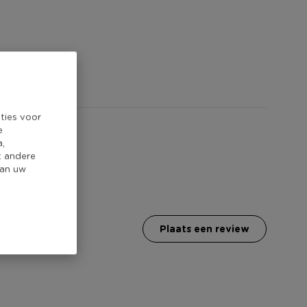
ties voor
e
a,
t andere
van uw
plaats een review