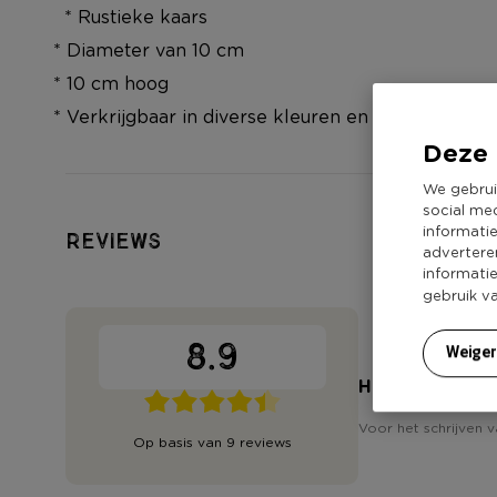
* Rustieke kaars
* Diameter van 10 cm
* 10 cm hoog
* Verkrijgbaar in diverse kleuren en formaten.
Deze 
We gebrui
social me
informati
Reviews
advertere
informati
gebruik v
8.9
Weige
Heb jij 'Kaars 
Voor het schrijven v
Op basis van 9 reviews