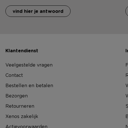
vind hier je antwoord
Klantendienst
I
Veelgestelde vragen
F
Contact
R
Bestellen en betalen
W
Bezorgen
Retourneren
S
Xenos zakelijk
B
Actievoorwaarden
N