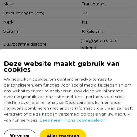
Kleur
Transparant
* De clips zorgen voor een goede afsluiting van de deksel
Productlengte (cm)
33
* Inclusief 2 dividers
* De producten zijn licht in gewicht, makkelijk te reinigen,
Merk
Iris
eenvoudig in gebruik en duurzaam.
Sluiting
Kliksluiting
(Nog) geen score
Over Iris
Duurzaamheidsscore
bekend
Iris staat voor innovatie in kunststof consumentenproducten
en beoogt met haar producten het dagelijkse leven van de
Deze website maakt gebruik van
consument/ gebruiker te veraangenamen. Iris' product
cookies
ontwikkeling is gericht op moderne leefstijlen en combineert
We gebruiken cookies om content en advertenties te
deze met design van hoogwaardige kwaliteit om daarmee op
Reviews
personaliseren, om functies voor social media te bieden en om
de eindgebruiker gerichte producten te creëren. Iris biedt de
ons websiteverkeer te analyseren. Ook delen we informatie
perfecte oplossingen in opbergen voor onder meer het
over uw gebruik van onze site met onze partners voor social
media, adverteren en analyse. Deze partners kunnen deze
interieur, huishoudartikelen, DIY en kantoorartikelen. De
gegevens combineren met andere informatie die u aan ze heeft
7.0
productie vindt plaats in Nederland.
verstrekt of die ze hebben verzameld op basis van uw gebruik
Op basis van 2 reviews
Lees meer in ons cookiebeleid.
van hun services.
Alles toestaan
Weigeren