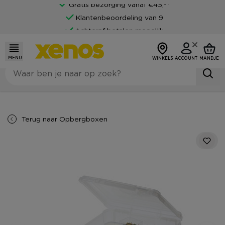
Gratis bezorging vanaf €45,-*
Klantenbeoordeling van 9
Achteraf betalen mogelijk
MENU
WINKELS
ACCOUNT
MANDJE
Terug naar
Opbergboxen