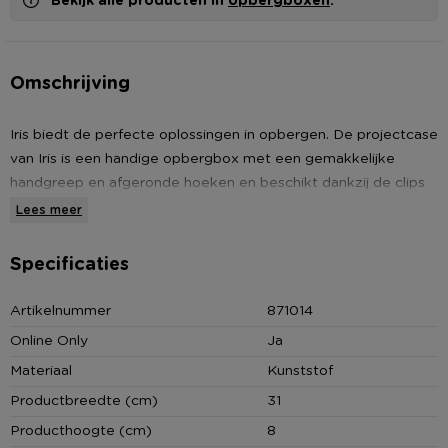
Omschrijving
Iris biedt de perfecte oplossingen in opbergen. De projectcase
van Iris is een handige opbergbox met een gemakkelijke
handgreep en afgeronde hoeken en beschikt dankzij de clips
over een goed afsluitbare scharnierdeksel. De projectcase is
Lees meer
inclusief 2 dividers. Deze opbergbox kan worden gebruikt voor
het opbergen van kleine items zoals kinderspullen,
Specificaties
hobbyspullen en nog veel meer. Dankzij de 2 dividers is het de
ideale oplossing voor het organiseren van alle kleine items.
Artikelnummer
871014
Ideaal voor in huis, op de kinderkamer of hobbykamer.
Online Only
Ja
Materiaal
Kunststof
Belangrijkste kenmerken
* Transparant materiaal voor overzichtelijk opbergen
Productbreedte (cm)
31
* Het scharnierdeksel van de opbergbox heeft een functioneel
Producthoogte (cm)
8
comfortabele greep