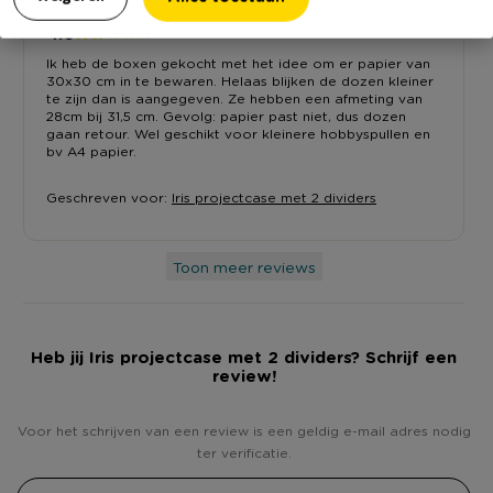
MJ Moolhuijzen
11-1-2020
4.0
Ik heb de boxen gekocht met het idee om er papier van
30x30 cm in te bewaren. Helaas blijken de dozen kleiner
te zijn dan is aangegeven. Ze hebben een afmeting van
28cm bij 31,5 cm. Gevolg: papier past niet, dus dozen
gaan retour. Wel geschikt voor kleinere hobbyspullen en
bv A4 papier.
Geschreven voor:
Iris projectcase met 2 dividers
Toon meer reviews
Heb jij Iris projectcase met 2 dividers? Schrijf een
review!
Voor het schrijven van een review is een geldig e-mail adres nodig
ter verificatie.