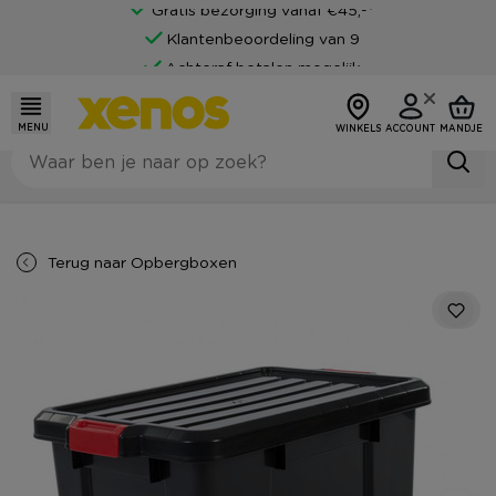
Gratis bezorging vanaf €45,-*
Klantenbeoordeling van 9
Achteraf betalen mogelijk
MENU
WINKELS
ACCOUNT
MANDJE
Terug naar
Opbergboxen