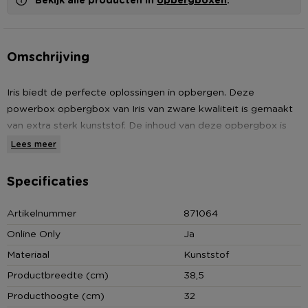
Omschrijving
Iris biedt de perfecte oplossingen in opbergen. Deze
powerbox opbergbox van Iris van zware kwaliteit is gemaakt
van extra sterk kunststof. De inhoud van deze opbergbox is
50 liter. De box is nestbaar en je kunt het makkelijk stapelen
Lees meer
met behulp van het deksel. Deze box is perfect voor de doe-
het-zelver en iedere gebruiker die een sterke opbergbox kan
Specificaties
gebruiken. De powerbox kan zowel binnen als buiten gebruikt
worden voor vele doeleinden. Bijvoorbeeld: in de garage voor
Artikelnummer
871064
de opslag van gereedschap.
Online Only
Ja
Materiaal
Kunststof
Productbreedte (cm)
38,5
Belangrijkste kenmerken
Producthoogte (cm)
32