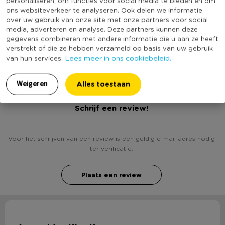
personaliseren, om functies voor social media te bieden en om
Online Only
Nee
* Honeycomb ruit met tassel
ons websiteverkeer te analyseren. Ook delen we informatie
over uw gebruik van onze site met onze partners voor social
Materiaal
Papier
* Kleur: wit/goud
media, adverteren en analyse. Deze partners kunnen deze
* Set van 2 stuks
Kleur
Wit
gegevens combineren met andere informatie die u aan ze heeft
verstrekt of die ze hebben verzameld op basis van uw gebruik
Duurzaamheidsscore
Lees meer in ons cookiebeleid.
van hun services.
Alles toestaan
Weigeren
Heb jij Honeycomb ruit met tassel - set van 2?
Schrijf een review!
Voor het schrijven van een review is een geldig e-mail adres nodig
ter verificatie.
Plaats een review