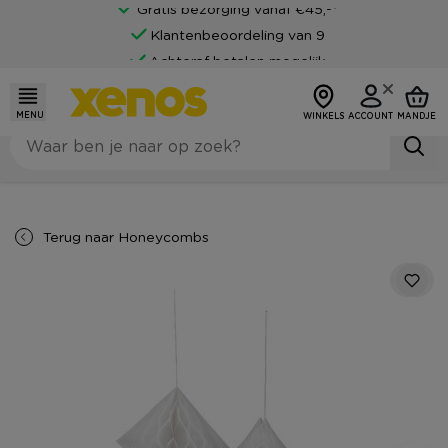
Gratis bezorging vanaf €45,-*
Klantenbeoordeling van 9
Achteraf betalen mogelijk
MENU
WINKELS
ACCOUNT
MANDJE
Terug naar
Honeycombs