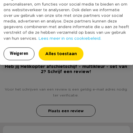
Artikelnummer
341031
personaliseren, om functies voor social media te bieden en om
ons websiteverkeer te analyseren. Ook delen we informatie
Online Only
Nee
over uw gebruik van onze site met onze partners voor social
Kleur
Multikleur
media, adverteren en analyse. Deze partners kunnen deze
gegevens combineren met andere informatie die u aan ze heeft
(Nog) geen score
verstrekt of die ze hebben verzameld op basis van uw gebruik
Duurzaamheidsscore
bekend
Lees meer in ons cookiebeleid.
van hun services.
Alles toestaan
Weigeren
Heb jij Helikopter afschietschijf - multikleur - set van
2? Schrijf een review!
Voor het schrijven van een review is een geldig e-mail adres nodig
ter verificatie.
Plaats een review