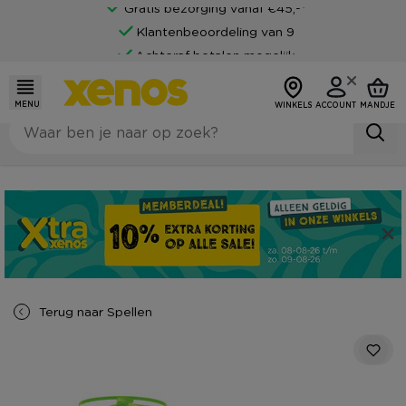
Gratis bezorging vanaf €45,-*
Klantenbeoordeling van 9
Achteraf betalen mogelijk
MENU
WINKELS
ACCOUNT
MANDJE
Terug naar
Spellen