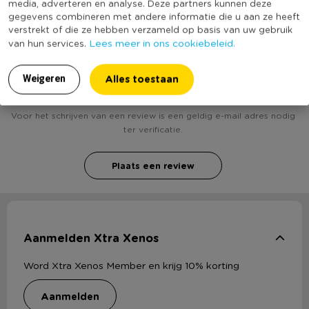
media, adverteren en analyse. Deze partners kunnen deze
bekend
gegevens combineren met andere informatie die u aan ze heeft
verstrekt of die ze hebben verzameld op basis van uw gebruik
Lees meer in ons cookiebeleid.
van hun services.
Heb jij Hanger uil dik - geel ? Schrijf een review!
Alles toestaan
Weigeren
Voor het schrijven van een review is een geldig e-mail adres nodig
ter verificatie.
Plaats een review
Aanmelden Xtra Xenos
Word Xtra Xenos Member en krijg 10% korting
aanmelden