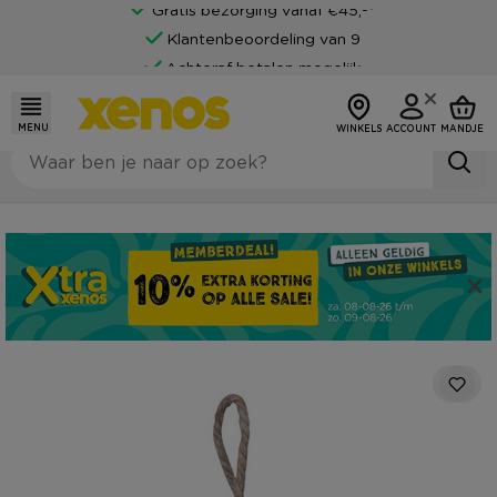
Gratis bezorging vanaf €45,-*
Klantenbeoordeling van 9
Achteraf betalen mogelijk
MENU
WINKELS
ACCOUNT
MANDJE