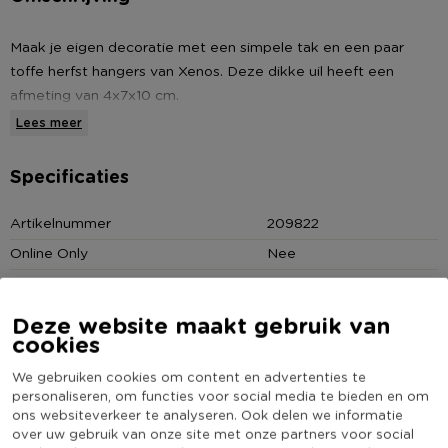
Maak je eigen decoratie met een simpele tak en een paar
toffe herfst hangers van Xenos. Deze dikke uil heeft een
afmeting van 4x7x10 cm.
Lees meer
* Hanger uil
* Afmeting: 4x7x10 cm
Specificaties
* Gemaakt van stof
Artikelnummer
209822
Online Only
Nee
Materiaal
Stof
Productbreedte (cm)
7
Deze website maakt gebruik van
cookies
Producthoogte (cm)
10
Kleur
Geel
We gebruiken cookies om content en advertenties te
personaliseren, om functies voor social media te bieden en om
Productlengte (cm)
4
ons websiteverkeer te analyseren. Ook delen we informatie
(Nog) geen score
over uw gebruik van onze site met onze partners voor social
Duurzaamheidsscore