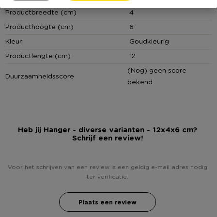
Productbreedte (cm)
4
Producthoogte (cm)
6
Kleur
Goudkleurig
Productlengte (cm)
12
(Nog) geen score
Duurzaamheidsscore
bekend
Heb jij Hanger - diverse varianten - 12x4x6 cm?
Schrijf een review!
Voor het schrijven van een review is een geldig e-mail adres nodig
ter verificatie.
Plaats een review