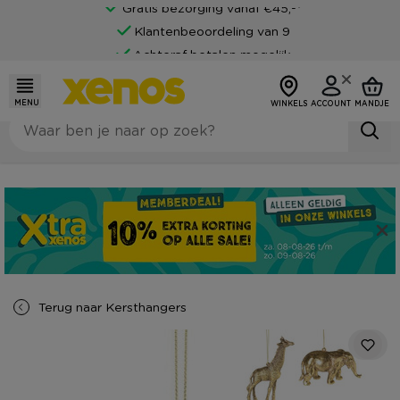
Gratis bezorging vanaf €45,-*
Klantenbeoordeling van 9
Achteraf betalen mogelijk
MENU
WINKELS
ACCOUNT
MANDJE
Terug naar
Kersthangers