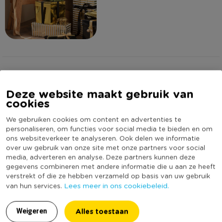
Omschrijving
Deze website maakt gebruik van
cookies
Hang je tak vol met mooie goudkleurige hangers voor een
ultiem feestelijk gevoel, bijvoorbeeld met deze hanger in de
We gebruiken cookies om content en advertenties te
vorm van een zebra, olifant of giraffe.
Let op: het betreft
personaliseren, om functies voor social media te bieden en om
een assorti artikel. Dat houdt in dat je niet kan kiezen
ons websiteverkeer te analyseren. Ook delen we informatie
Lees meer
over uw gebruik van onze site met onze partners voor social
welke variant je thuis krijgt.
media, adverteren en analyse. Deze partners kunnen deze
Specificaties
gegevens combineren met andere informatie die u aan ze heeft
* Hanger
verstrekt of die ze hebben verzameld op basis van uw gebruik
Lees meer in ons cookiebeleid.
* In de variant olifant, zebra en giraffe. Het is een verrassing
van hun services.
Artikelnummer
461089
welke je thuis gestuurd krijgt.
Online Only
Nee
* Goudkleurig
Alles toestaan
Weigeren
Materiaal
Polypropyleen
* Gemaakt van polypropyleen