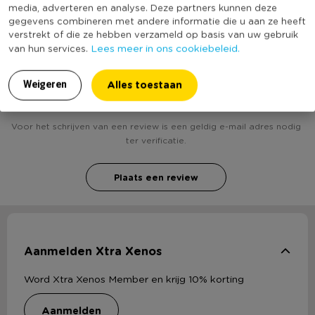
Duurzaamheidsscore
media, adverteren en analyse. Deze partners kunnen deze
bekend
gegevens combineren met andere informatie die u aan ze heeft
verstrekt of die ze hebben verzameld op basis van uw gebruik
Lees meer in ons cookiebeleid.
van hun services.
Heb jij Haaknaald 4 mm ? Schrijf een review!
Alles toestaan
Weigeren
Voor het schrijven van een review is een geldig e-mail adres nodig
ter verificatie.
Plaats een review
Aanmelden Xtra Xenos
Word Xtra Xenos Member en krijg 10% korting
aanmelden